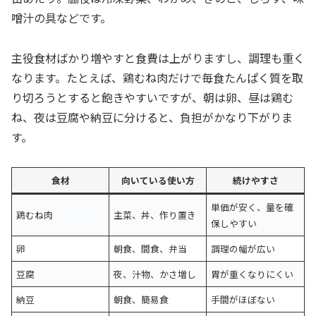
噌汁の具などです。
主役食材ばかり増やすと食費は上がりますし、調理も重く
なります。たとえば、鶏むね肉だけで毎食たんぱく質を取
り切ろうとすると飽きやすいですが、朝は卵、昼は鶏む
ね、夜は豆腐や納豆に分けると、負担がかなり下がりま
す。
食材
向いている使い方
続けやすさ
単価が安く、量を確
鶏むね肉
主菜、丼、作り置き
保しやすい
卵
朝食、間食、弁当
調理の幅が広い
豆腐
夜、汁物、かさ増し
胃が重くなりにくい
納豆
朝食、簡易食
手間がほぼない