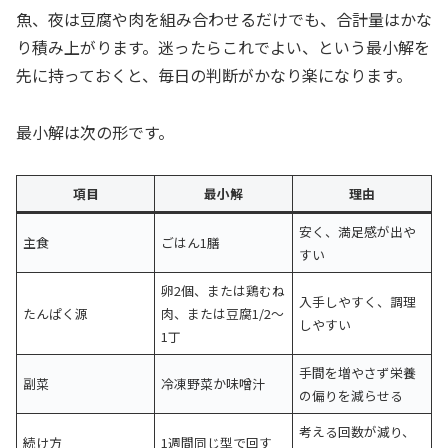
魚、夜は豆腐や肉を組み合わせるだけでも、合計量はかな
り積み上がります。迷ったらこれでよい、という最小解を
先に持っておくと、毎日の判断がかなり楽になります。
最小解は次の形です。
項目
最小解
理由
安く、満足感が出や
主食
ごはん1膳
すい
卵2個、または鶏むね
入手しやすく、調理
たんぱく源
肉、または豆腐1/2〜
しやすい
1丁
手間を増やさず栄養
副菜
冷凍野菜か味噌汁
の偏りを減らせる
考える回数が減り、
続け方
1週間同じ型で回す