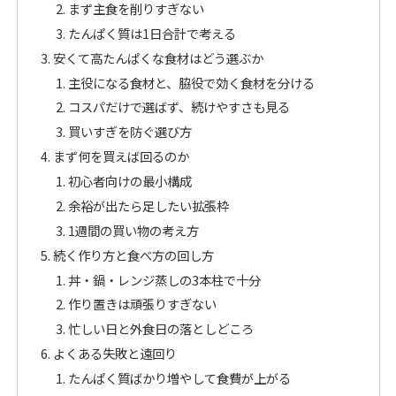
まず主食を削りすぎない
たんぱく質は1日合計で考える
安くて高たんぱくな食材はどう選ぶか
主役になる食材と、脇役で効く食材を分ける
コスパだけで選ばず、続けやすさも見る
買いすぎを防ぐ選び方
まず何を買えば回るのか
初心者向けの最小構成
余裕が出たら足したい拡張枠
1週間の買い物の考え方
続く作り方と食べ方の回し方
丼・鍋・レンジ蒸しの3本柱で十分
作り置きは頑張りすぎない
忙しい日と外食日の落としどころ
よくある失敗と遠回り
たんぱく質ばかり増やして食費が上がる