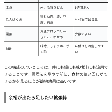
主食
米、冷凍うどん
1週間ぶん
鶏むね肉、卵、豆
たんぱく源
4〜7日で回る量
腐、納豆
冷凍ブロッコリー、
副菜
少数でよい
きのこ、わかめ
味噌、しょうゆ、ポ
味付けを固定しやす
補助
ン酢
い
この構成のよいところは、丼にも鍋にも味噌汁にも流用で
きることです。調理法を増やす前に、食材の使い回しがで
きるかを見るほうが節約効果は高いです。
余裕が出たら足したい拡張枠