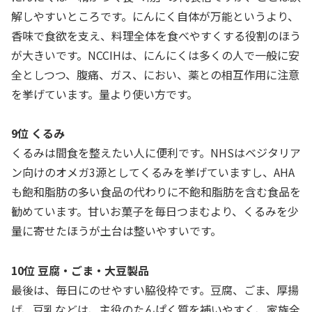
解しやすいところです。にんにく自体が万能というより、
香味で食欲を支え、料理全体を食べやすくする役割のほう
が大きいです。NCCIHは、にんにくは多くの人で一般に安
全としつつ、腹痛、ガス、におい、薬との相互作用に注意
を挙げています。量より使い方です。
9位 くるみ
くるみは間食を整えたい人に便利です。NHSはベジタリア
ン向けのオメガ3源としてくるみを挙げていますし、AHA
も飽和脂肪の多い食品の代わりに不飽和脂肪を含む食品を
勧めています。甘いお菓子を毎日つまむより、くるみを少
量に寄せたほうが土台は整いやすいです。
10位 豆腐・ごま・大豆製品
最後は、毎日にのせやすい脇役枠です。豆腐、ごま、厚揚
げ、豆乳などは、主役のたんぱく質を補いやすく、家族全