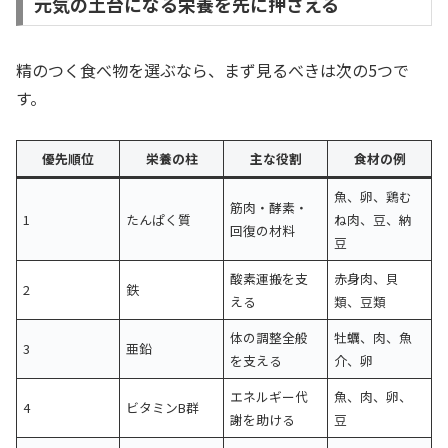
元気の土台になる栄養を先に押さえる
精のつく食べ物を選ぶなら、まず見るべきは次の5つで
す。
優先順位
栄養の柱
主な役割
食材の例
魚、卵、鶏む
筋肉・酵素・
1
たんぱく質
ね肉、豆、納
回復の材料
豆
酸素運搬を支
赤身肉、貝
2
鉄
える
類、豆類
体の調整全般
牡蠣、肉、魚
3
亜鉛
を支える
介、卵
エネルギー代
魚、肉、卵、
4
ビタミンB群
謝を助ける
豆