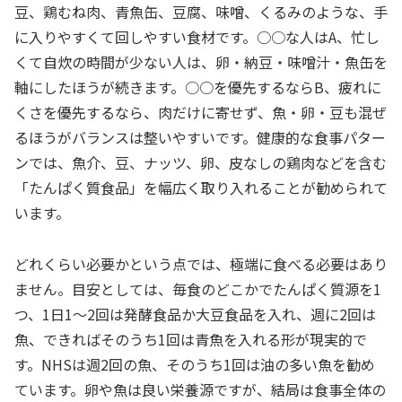
豆、鶏むね肉、青魚缶、豆腐、味噌、くるみのような、手
に入りやすくて回しやすい食材です。○○な人はA、忙し
くて自炊の時間が少ない人は、卵・納豆・味噌汁・魚缶を
軸にしたほうが続きます。○○を優先するならB、疲れに
くさを優先するなら、肉だけに寄せず、魚・卵・豆も混ぜ
るほうがバランスは整いやすいです。健康的な食事パター
ンでは、魚介、豆、ナッツ、卵、皮なしの鶏肉などを含む
「たんぱく質食品」を幅広く取り入れることが勧められて
います。
どれくらい必要かという点では、極端に食べる必要はあり
ません。目安としては、毎食のどこかでたんぱく質源を1
つ、1日1〜2回は発酵食品か大豆食品を入れ、週に2回は
魚、できればそのうち1回は青魚を入れる形が現実的で
す。NHSは週2回の魚、そのうち1回は油の多い魚を勧め
ています。卵や魚は良い栄養源ですが、結局は食事全体の