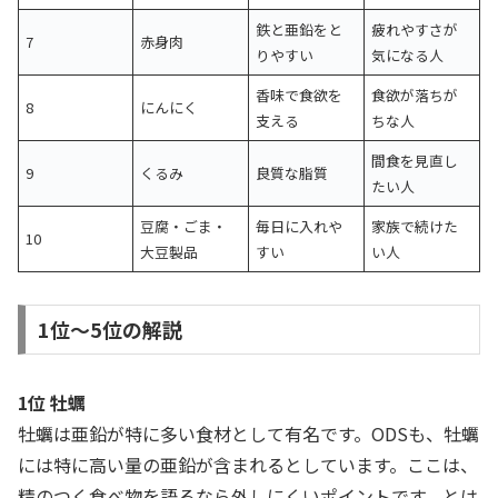
鉄と亜鉛をと
疲れやすさが
7
赤身肉
りやすい
気になる人
香味で食欲を
食欲が落ちが
8
にんにく
支える
ちな人
間食を見直し
9
くるみ
良質な脂質
たい人
豆腐・ごま・
毎日に入れや
家族で続けた
10
大豆製品
すい
い人
1位〜5位の解説
1位 牡蠣
牡蠣は亜鉛が特に多い食材として有名です。ODSも、牡蠣
には特に高い量の亜鉛が含まれるとしています。ここは、
精のつく食べ物を語るなら外しにくいポイントです。とは