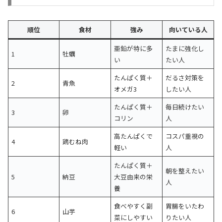
順位
食材
強み
向いている人
亜鉛が特に多
たまに強化し
1
牡蠣
い
たい人
たんぱく質＋
だるさ対策を
2
青魚
オメガ3
したい人
たんぱく質＋
毎日続けたい
3
卵
コリン
人
高たんぱくで
コスパ重視の
4
鶏むね肉
軽い
人
たんぱく質＋
朝を整えたい
5
納豆
大豆由来の栄
人
養
食べやすく副
胃腸をいたわ
6
山芋
菜にしやすい
りたい人