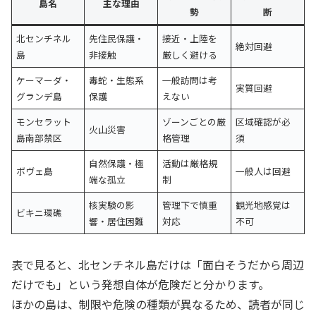
島名
主な理由
勢
断
北センチネル
先住民保護・
接近・上陸を
絶対回避
島
非接触
厳しく避ける
ケーマーダ・
毒蛇・生態系
一般訪問は考
実質回避
グランデ島
保護
えない
モンセラット
ゾーンごとの厳
区域確認が必
火山災害
島南部禁区
格管理
須
自然保護・極
活動は厳格規
ボヴェ島
一般人は回避
端な孤立
制
核実験の影
管理下で慎重
観光地感覚は
ビキニ環礁
響・居住困難
対応
不可
表で見ると、北センチネル島だけは「面白そうだから周辺
だけでも」という発想自体が危険だと分かります。
ほかの島は、制限や危険の種類が異なるため、読者が同じ