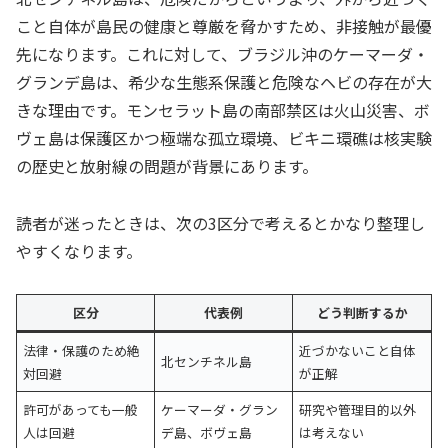
こと自体が島民の健康と尊厳を脅かすため、非接触が最優
先になります。これに対して、ブラジル沖のケーマーダ・
グランデ島は、希少な生態系保護と危険なヘビの存在が大
きな理由です。モンセラット島の南部禁区は火山災害、ボ
ヴェ島は保護区かつ極端な孤立環境、ビキニ環礁は核実験
の歴史と放射線の問題が背景にあります。
読者が迷ったときは、次の3区分で考えるとかなり整理し
やすくなります。
区分
代表例
どう判断するか
法律・保護のため絶
近づかないこと自体
北センチネル島
対回避
が正解
許可があっても一般
ケーマーダ・グラン
研究や管理目的以外
人は回避
デ島、ボヴェ島
は考えない