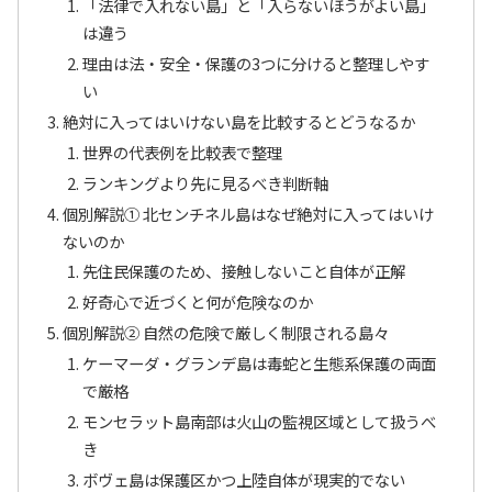
「法律で入れない島」と「入らないほうがよい島」
は違う
理由は法・安全・保護の3つに分けると整理しやす
い
絶対に入ってはいけない島を比較するとどうなるか
世界の代表例を比較表で整理
ランキングより先に見るべき判断軸
個別解説① 北センチネル島はなぜ絶対に入ってはいけ
ないのか
先住民保護のため、接触しないこと自体が正解
好奇心で近づくと何が危険なのか
個別解説② 自然の危険で厳しく制限される島々
ケーマーダ・グランデ島は毒蛇と生態系保護の両面
で厳格
モンセラット島南部は火山の監視区域として扱うべ
き
ボヴェ島は保護区かつ上陸自体が現実的でない