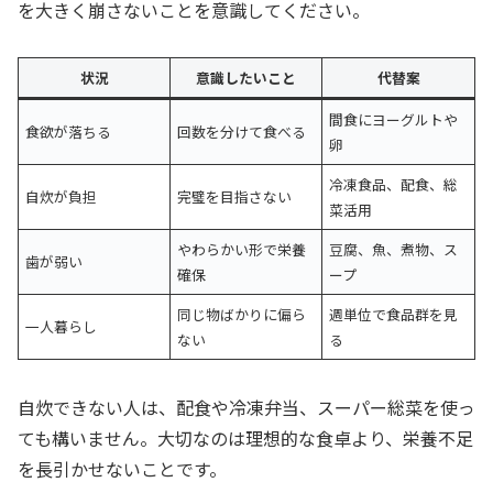
を大きく崩さないことを意識してください。
状況
意識したいこと
代替案
間食にヨーグルトや
食欲が落ちる
回数を分けて食べる
卵
冷凍食品、配食、総
自炊が負担
完璧を目指さない
菜活用
やわらかい形で栄養
豆腐、魚、煮物、ス
歯が弱い
確保
ープ
同じ物ばかりに偏ら
週単位で食品群を見
一人暮らし
ない
る
自炊できない人は、配食や冷凍弁当、スーパー総菜を使っ
ても構いません。大切なのは理想的な食卓より、栄養不足
を長引かせないことです。