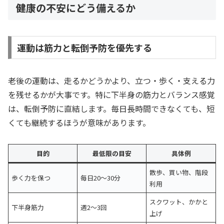
健康の不安にどう備えるか
運動は筋力と転倒予防を優先する
老後の運動は、走るかどうかより、立つ・歩く・支える力
を残せるかが大事です。特に下半身の筋力とバランス感覚
は、転倒予防に直結します。毎日長時間できなくても、短
くても継続するほうが意味があります。
目的
最低限の目安
具体例
散歩、買い物、階段
歩く力を保つ
毎日20〜30分
利用
スクワット、かかと
下半身筋力
週2〜3回
上げ