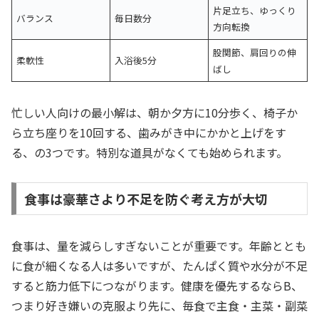
片足立ち、ゆっくり
バランス
毎日数分
方向転換
股関節、肩回りの伸
柔軟性
入浴後5分
ばし
忙しい人向けの最小解は、朝か夕方に10分歩く、椅子か
ら立ち座りを10回する、歯みがき中にかかと上げをす
る、の3つです。特別な道具がなくても始められます。
食事は豪華さより不足を防ぐ考え方が大切
食事は、量を減らしすぎないことが重要です。年齢ととも
に食が細くなる人は多いですが、たんぱく質や水分が不足
すると筋力低下につながります。健康を優先するならB、
つまり好き嫌いの克服より先に、毎食で主食・主菜・副菜