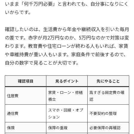
いまま「何千万円必要」と言われても、自分事になりにく
いからです。
確認したいのは、生活費から年金や継続収入を引いた毎月
の差です。赤字が月2万円なのか、5万円なのかで対策は変
わります。教育費や住宅ローンが終わる人もいれば、家賃
や車維持費が重い人もいます。家庭条件で前後するので、
自分の数字で見ることが大切です。
確認項目
見るポイント
先にやること
家賃・ローン・修繕
高すぎる固定費の確
住居費
積立
認
スマホ・回線・オプ
通信費
不要契約の整理
ション
保険
保障の重複
必要保障の再確認