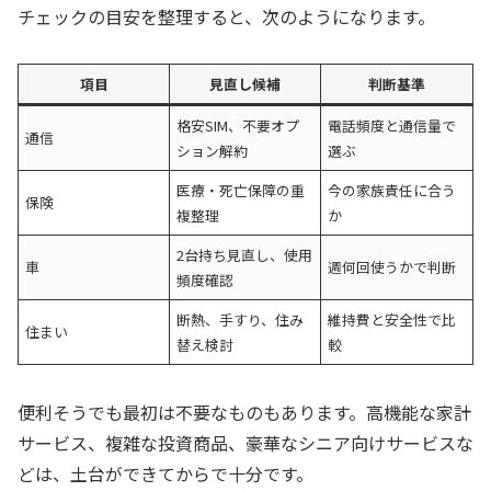
チェックの目安を整理すると、次のようになります。
項目
見直し候補
判断基準
格安SIM、不要オプ
電話頻度と通信量で
通信
ション解約
選ぶ
医療・死亡保障の重
今の家族責任に合う
保険
複整理
か
2台持ち見直し、使用
車
週何回使うかで判断
頻度確認
断熱、手すり、住み
維持費と安全性で比
住まい
替え検討
較
便利そうでも最初は不要なものもあります。高機能な家計
サービス、複雑な投資商品、豪華なシニア向けサービスな
どは、土台ができてからで十分です。