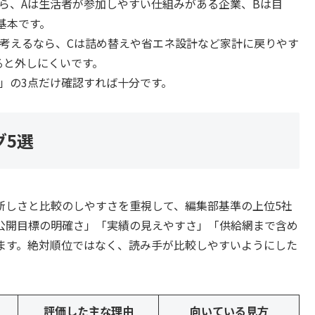
ら、Aは生活者が参加しやすい仕組みがある企業、Bは目
基本です。
と考えるなら、Cは詰め替えや省エネ設計など家計に戻りやす
ると外しにくいです。
網」の3点だけ確認すれば十分です。
グ5選
新しさと比較のしやすさを重視して、編集部基準の上位5社
公開目標の明確さ」「実績の見えやすさ」「供給網まで含め
ます。絶対順位ではなく、読み手が比較しやすいようにした
評価した主な理由
向いている見方