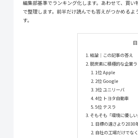
編集部基準でランキング化します。あわせて、買い
で整理します。前半だけ読んでも答えがつかめるよ
す。
目
結論｜この記事の答え
脱炭素に積極的な企業ラ
1位 Apple
2位 Google
3位 ユニリーバ
4位 トヨタ自動車
5位 テスラ
そもそも「環境に優しい
目標の遠さより203
自社の工場だけでな