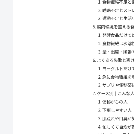
食物繊維不足と
睡眠不足とスト
運動不足と生活
腸内環境を整える
発酵食品だけで
食物繊維は水溶
量・温度・順番
よくある失敗と避
ヨーグルトだけ
急に食物繊維を
サプリや便秘薬
ケース別｜こんな
便秘がちの人
下痢しやすい人
肌荒れや口臭が
忙しくて自炊が