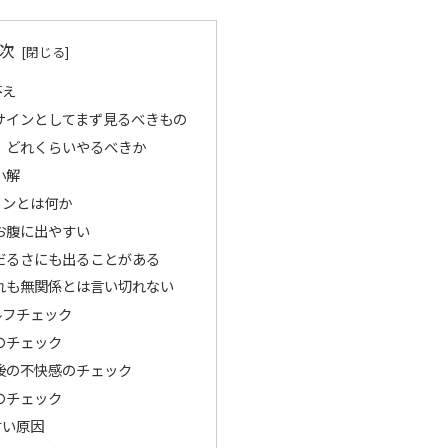
次
答え
サインとしてまず見るべきもの
、どれくらいやるべきか
小解
インとは何か
お腹に出やすい
だるさにも出ることがある
れも無関係とは言い切れない
ルフチェック
のチェック
後の不快感のチェック
のチェック
すい原因