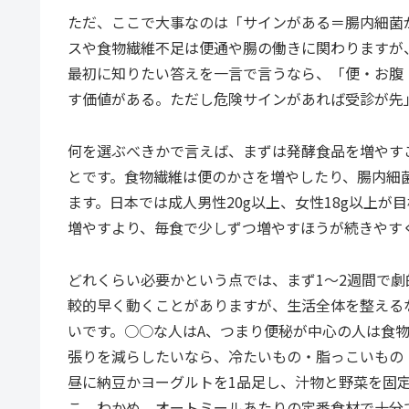
ただ、ここで大事なのは「サインがある＝腸内細菌
スや食物繊維不足は便通や腸の働きに関わりますが
最初に知りたい答えを一言で言うなら、「便・お腹
す価値がある。ただし危険サインがあれば受診が先
何を選ぶべきかで言えば、まずは発酵食品を増やす
とです。食物繊維は便のかさを増やしたり、腸内細
ます。日本では成人男性20g以上、女性18g以上
増やすより、毎食で少しずつ増やすほうが続きやす
どれくらい必要かという点では、まず1〜2週間で
較的早く動くことがありますが、生活全体を整える
いです。○○な人はA、つまり便秘が中心の人は食
張りを減らしたいなら、冷たいもの・脂っこいもの
昼に納豆かヨーグルトを1品足し、汁物と野菜を固
こ、わかめ、オートミールあたりの定番食材で十分