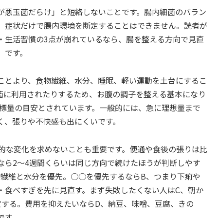
が悪玉菌だらけ」と短絡しないことです。腸内細菌のバラン
、症状だけで腸内環境を断定することはできません。読者が
・生活習慣の3点が崩れているなら、腸を整える方向で見直
」です。
ことより、食物繊維、水分、睡眠、軽い運動を土台にするこ
菌に利用されたりするため、お腹の調子を整える基本になり
が目標量の目安とされています。一般的には、急に理想量まで
く、張りや不快感も出にくいです。
劇的な変化を求めないことも重要です。便通や食後の張りは比
なら2〜4週間くらいは同じ方向で続けたほうが判断しやす
物繊維と水分を優先。○○を優先するならB、つまり下痢や
・食べすぎを先に見直す。まず失敗したくない人はC、朝か
定する。費用を抑えたいならD、納豆、味噌、豆腐、きの
です。