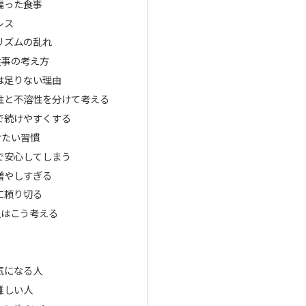
偏った食事
レス
リズムの乱れ
食事の考え方
は足りない理由
性と不溶性を分けて考える
で続けやすくする
けたい習慣
で安心してしまう
増やしすぎる
に頼り切る
人はこう考える
気になる人
難しい人