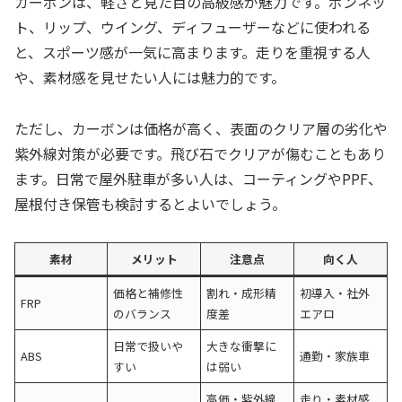
カーボンは、軽さと見た目の高級感が魅力です。ボンネッ
ト、リップ、ウイング、ディフューザーなどに使われる
と、スポーツ感が一気に高まります。走りを重視する人
や、素材感を見せたい人には魅力的です。
ただし、カーボンは価格が高く、表面のクリア層の劣化や
紫外線対策が必要です。飛び石でクリアが傷むこともあり
ます。日常で屋外駐車が多い人は、コーティングやPPF、
屋根付き保管も検討するとよいでしょう。
素材
メリット
注意点
向く人
価格と補修性
割れ・成形精
初導入・社外
FRP
のバランス
度差
エアロ
日常で扱いや
大きな衝撃に
ABS
通勤・家族車
すい
は弱い
高価・紫外線
走り・素材感