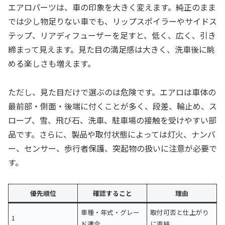
エアロパーツは、車の印象を大きく変えます。純正のまま
では少し物足りない車でも、リップスポイラーやサイドス
テップ、リアディフューザーを足すと、低く、広く、引き
締まって見えます。見た目の満足感は大きく、洗車後に眺
める楽しさも増えます。
ただし、見た目だけで選ぶのは危険です。エアロは車体の
最前部・側面・後端に付くことが多く、段差、輪止め、ス
ロープ、雪、飛び石、洗車、駐車場の接触を受けやすい部
品です。さらに、製品や取付状態によっては灯火、ナンバ
ー、センサー、歩行者保護、突起物の扱いに注意が必要で
す。
優先順位
確認すること
理由
車種・年式・グレー
取付可否と仕上がり
1
ド適合
に直結