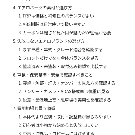
エアロパーツの素材と選び方
FRPは価格と補修性のバランスがよい
ABS樹脂は日常使いで扱いやすい
カーボンは軽さと見た目が魅力だが管理が必要
失敗しないエアロブランドの選び方
まず車種・年式・グレード適合を確認する
フロントだけでなく全体バランスを見る
塗装済み・未塗装・取付込み総額で比較する
車検・保安基準・安全で確認すべきこと
突起・角部・灯火・ナンバーの見え方を確認する
センサー・カメラ・ADAS搭載車は慎重に見る
段差・最低地上高・駐車場の実用性を確認する
費用相場と買う順番
本体代より塗装・取付・調整費が膨らみやすい
初心者は小物から始めると失敗しにくい
中古・海外品・コピー品には注意する