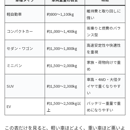
維持費と取り回しに
軽自動車
約800〜1,100kg
強い
街乗りと燃費のバラ
コンパクトカー
約1,000〜1,400kg
ンス型
高速安定性や快適性
セダン・ワゴン
約1,300〜1,800kg
を重視
家族・荷物向けで重
ミニバン
約1,500〜2,000kg
め
車高・4WD・大径タ
SUV
約1,500〜2,300kg
イヤで重くなりやす
い
約1,500〜2,500kg以
バッテリー重量で重
EV
上
めになりやすい
この表だけを見ると、軽い車ほどよく、重い車ほど悪いよ