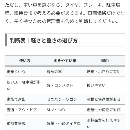
ただし、重い車を選ぶなら、タイヤ、ブレーキ、駐車環
境、維持費まで考える必要があります。車両価格だけでな
く、長く持つための管理費も含めて判断してください。
判断表｜軽さと重さの選び方
使い方
向きやすい車
理由
街乗り中心
軽めの車
燃費・小回りに有利
狭い道・駐車場が多
軽・コンパクト
扱いやすい
い
家族で遠出
ミニバン・ワゴン
積載と快適性がある
雪道・アウトドア
SUV・4WD
走破性や荷物に対応
消耗品費を抑えやす
維持費重視
軽量・小径タイヤ車
い