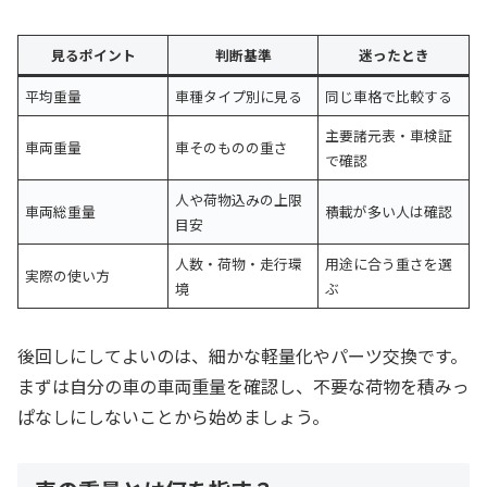
見るポイント
判断基準
迷ったとき
平均重量
車種タイプ別に見る
同じ車格で比較する
主要諸元表・車検証
車両重量
車そのものの重さ
で確認
人や荷物込みの上限
車両総重量
積載が多い人は確認
目安
人数・荷物・走行環
用途に合う重さを選
実際の使い方
境
ぶ
後回しにしてよいのは、細かな軽量化やパーツ交換です。
まずは自分の車の車両重量を確認し、不要な荷物を積みっ
ぱなしにしないことから始めましょう。