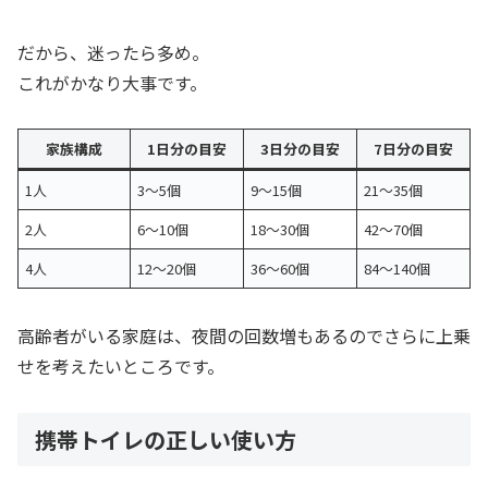
だから、迷ったら多め。
これがかなり大事です。
家族構成
1日分の目安
3日分の目安
7日分の目安
1人
3〜5個
9〜15個
21〜35個
2人
6〜10個
18〜30個
42〜70個
4人
12〜20個
36〜60個
84〜140個
高齢者がいる家庭は、夜間の回数増もあるのでさらに上乗
せを考えたいところです。
携帯トイレの正しい使い方