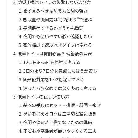
防災用携帯トイレの失敗しない選び方
まず見るべきは防臭力と袋の強さ
吸収量や凝固力は“余裕あり”で選ぶ
長期保存できるかどうかも重要
夜間でも使いやすい形か確認したい
家族構成で選ぶべきタイプは変わる
携帯トイレは何個必要？ 備蓄数の目安
1人1日3〜5回を基準に考える
3日分より7日分を意識したほうが安心
固形便対応を1〜2割混ぜておく
迷ったら少なめではなく多めに考える
携帯トイレの正しい使い方
基本の手順はセット・排泄・凝固・密封
臭いを抑えるコツは二重袋と空気抜き
夜間や停電時に慌てないための準備
子どもや高齢者が使いやすくする工夫