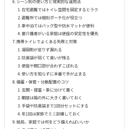
シーン別の使い方と現実的な運用法
在宅避難ではトイレ空間を固定するとラク
避難所では個別ポーチ化が役立つ
車中泊ではバッグ型や防水マットが便利
要介護者がいる家庭は便座の安定性を優先
携帯トイレでよくある失敗と対策
凝固剤が足りず漏れる
防臭袋が弱くて臭いが残る
便座や開口部が合わずこぼれる
使い方を知らずに本番で手が止まる
備蓄・保管・分散配置のコツ
玄関・寝室・車に分けて置く
期限は箱の外に大きく書いておく
手袋や防臭袋まで1回分セットにする
年1回は家族でミニ訓練しておく
結局、家庭では何をどう備えればいいか