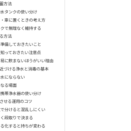
蓄方法
給水タンクの使い分け
て・車に置くときの考え方
ックで無理なく維持する
る方法
に準備しておきたいこと
に知っておきたい注意点
安易に飲まないほうがいい理由
近づける浄水と消毒の基本
み水にならない
になる場面
と携帯浄水器の使い分け
させる運用のコツ
生で分けると混乱しにくい
なく段取りで決まる
える化すると持ちが変わる