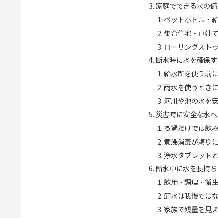
家庭でできる水の備
ペットボトル・
集合住宅・戸建
ローリングスト
断水時に水を確保す
給水所を使う前
雨水を使うとき
河川や池の水を
災害時に安全な水へ
ろ過だけでは飲
煮沸消毒が頼り
浄水タブレット
断水中に水を長持ち
飲用・調理・衛
節水は我慢では
家族で残量を見