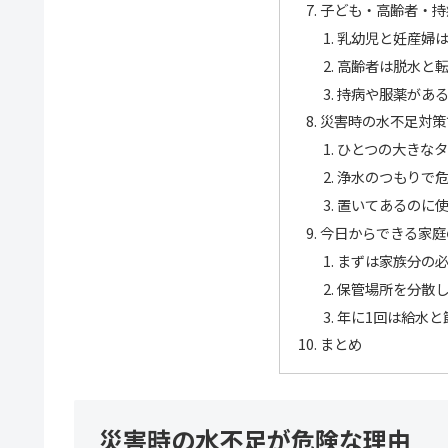
子ども・高齢者・持
乳幼児と妊産婦
高齢者は脱水と
持病や服薬があ
災害時の水不足対策
ひとつの大きな
浄水のつもりで
置いてあるのに
今日からできる家庭
まずは家族分の
保管場所を分散
年に1回は給水と
まとめ
災害時の水不足が危険な理由