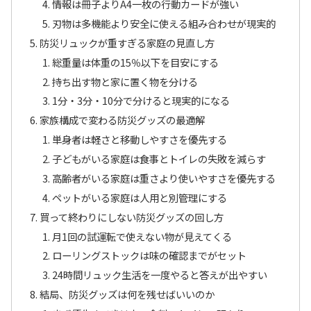
情報は冊子よりA4一枚の行動カードが強い
刃物は多機能より安全に使える組み合わせが現実的
防災リュックが重すぎる家庭の見直し方
総重量は体重の15％以下を目安にする
持ち出す物と家に置く物を分ける
1分・3分・10分で分けると現実的になる
家族構成で変わる防災グッズの最適解
単身者は軽さと移動しやすさを優先する
子どもがいる家庭は食事とトイレの失敗を減らす
高齢者がいる家庭は重さより使いやすさを優先する
ペットがいる家庭は人用と別管理にする
買って終わりにしない防災グッズの回し方
月1回の試運転で使えない物が見えてくる
ローリングストックは味の確認までがセット
24時間リュック生活を一度やると答えが出やすい
結局、防災グッズは何を残せばいいのか