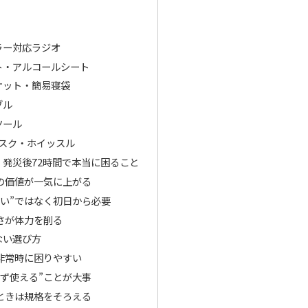
ラー対応ラジオ
ト・アルコールシート
ケット・簡易寝袋
ブル
ツール
マスク・ホイッスル
発災後72時間で本当に困ること
の価値が一気に上がる
いい”ではなく初日から必要
さが体力を削る
ない選び方
非常時に困りやすい
わず使える”ことが大事
ときは規格をそろえる