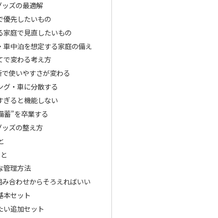
グッズの最適解
で優先したいもの
る家庭で見直したいもの
・車中泊を想定する家庭の備え
てで変わる考え方
所で使いやすさが変わる
ング・車に分散する
すぎると機能しない
備蓄”を卒業する
グッズの整え方
と
こと
な管理方法
組み合わせからそろえればいい
基本セット
たい追加セット