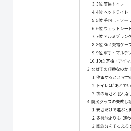
3位 簡易トイレ
4位 ヘッドライト
5位 手回し・ソー
6位 ウェットシー
7位 アルミブラン
8位 3in1充電ケー
9位 軍手・マルチ
10位 耳栓・アイ
なぜその順番なのか｜
停電するとスマホ
トイレは“あとで
夜の寒さと眠れな
防災グッズの失敗し
安さだけで選ぶと
多機能よりも“迷
家族分をそろえる