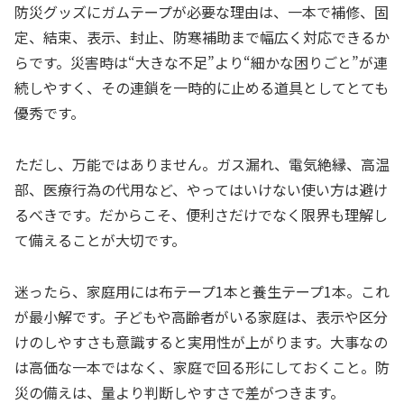
防災グッズにガムテープが必要な理由は、一本で補修、固
定、結束、表示、封止、防寒補助まで幅広く対応できるか
らです。災害時は“大きな不足”より“細かな困りごと”が連
続しやすく、その連鎖を一時的に止める道具としてとても
優秀です。
ただし、万能ではありません。ガス漏れ、電気絶縁、高温
部、医療行為の代用など、やってはいけない使い方は避け
るべきです。だからこそ、便利さだけでなく限界も理解し
て備えることが大切です。
迷ったら、家庭用には布テープ1本と養生テープ1本。これ
が最小解です。子どもや高齢者がいる家庭は、表示や区分
けのしやすさも意識すると実用性が上がります。大事なの
は高価な一本ではなく、家庭で回る形にしておくこと。防
災の備えは、量より判断しやすさで差がつきます。