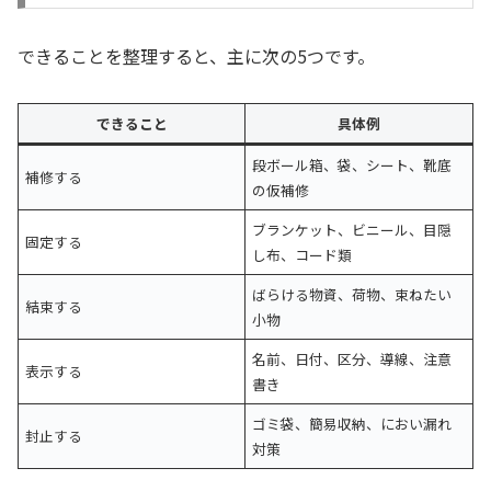
できることを整理すると、主に次の5つです。
できること
具体例
段ボール箱、袋、シート、靴底
補修する
の仮補修
ブランケット、ビニール、目隠
固定する
し布、コード類
ばらける物資、荷物、束ねたい
結束する
小物
名前、日付、区分、導線、注意
表示する
書き
ゴミ袋、簡易収納、におい漏れ
封止する
対策