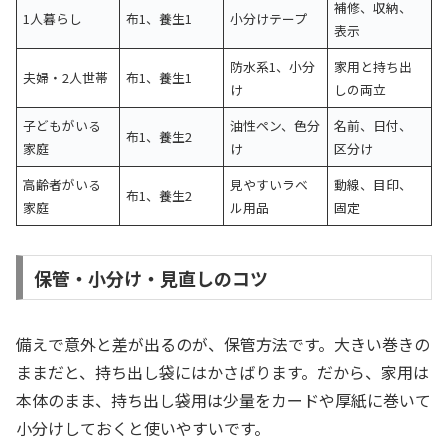
補修、収納、
1人暮らし
布1、養生1
小分けテープ
表示
防水系1、小分
家用と持ち出
夫婦・2人世帯
布1、養生1
け
しの両立
子どもがいる
油性ペン、色分
名前、日付、
布1、養生2
家庭
け
区分け
高齢者がいる
見やすいラベ
動線、目印、
布1、養生2
家庭
ル用品
固定
保管・小分け・見直しのコツ
備えで意外と差が出るのが、保管方法です。大きい巻きの
ままだと、持ち出し袋にはかさばります。だから、家用は
本体のまま、持ち出し袋用は少量をカードや厚紙に巻いて
小分けしておくと使いやすいです。