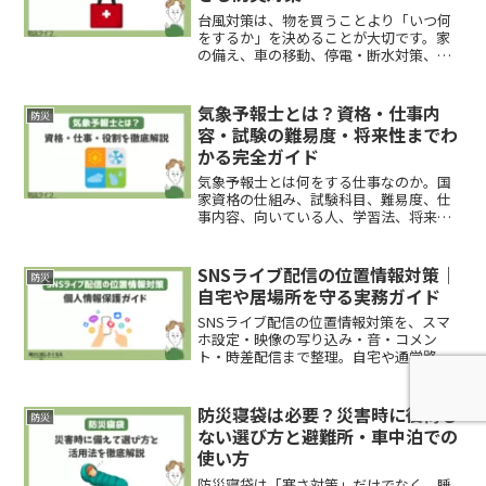
台風対策は、物を買うことより「いつ何
をするか」を決めることが大切です。家
の備え、車の移動、停電・断水対策、避
難の判断まで、家庭で実行しやすい形で
整理します。
気象予報士とは？資格・仕事内
防災
容・試験の難易度・将来性までわ
かる完全ガイド
気象予報士とは何をする仕事なのか。国
家資格の仕組み、試験科目、難易度、仕
事内容、向いている人、学習法、将来性
までを公式情報ベースで整理。気象を仕
事にしたい人が自分で判断できる内容に
まとめました。
SNSライブ配信の位置情報対策｜
防災
自宅や居場所を守る実務ガイド
SNSライブ配信の位置情報対策を、スマ
ホ設定・映像の写り込み・音・コメン
ト・時差配信まで整理。自宅や通学路、
勤務先を特定されないための判断基準が
分かります。
防災寝袋は必要？災害時に後悔し
防災
ない選び方と避難所・車中泊での
使い方
防災寝袋は「寒さ対策」だけでなく、睡