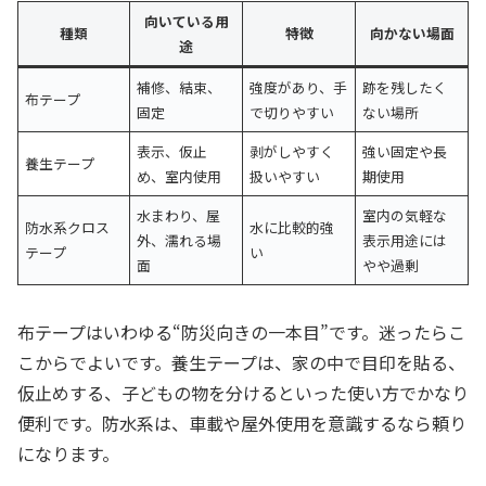
向いている用
種類
特徴
向かない場面
途
補修、結束、
強度があり、手
跡を残したく
布テープ
固定
で切りやすい
ない場所
表示、仮止
剥がしやすく
強い固定や長
養生テープ
め、室内使用
扱いやすい
期使用
水まわり、屋
室内の気軽な
防水系クロス
水に比較的強
外、濡れる場
表示用途には
テープ
い
面
やや過剰
布テープはいわゆる“防災向きの一本目”です。迷ったらこ
こからでよいです。養生テープは、家の中で目印を貼る、
仮止めする、子どもの物を分けるといった使い方でかなり
便利です。防水系は、車載や屋外使用を意識するなら頼り
になります。