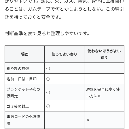
かりやすいです。逆に、火、ガス、電気、身体に直接関わ
ることは、ガムテープで何とかしようとしない。この線引
きを持っておくと安全です。
判断基準を表で見ると整理しやすいです。
使わないほうがよい
場面
使ってよい寄り
寄り
箱や袋の補強
○
名前・日付・目印
○
ブランケットや布の
通気を完全に塞ぐ使
○
仮固定
い方は×
ゴミ袋の封止
○
電源コードの外装修
×
理