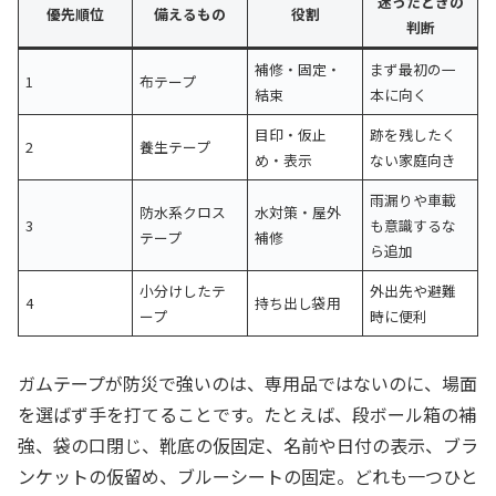
迷ったときの
優先順位
備えるもの
役割
判断
補修・固定・
まず最初の一
1
布テープ
結束
本に向く
目印・仮止
跡を残したく
2
養生テープ
め・表示
ない家庭向き
雨漏りや車載
防水系クロス
水対策・屋外
3
も意識するな
テープ
補修
ら追加
小分けしたテ
外出先や避難
4
持ち出し袋用
ープ
時に便利
ガムテープが防災で強いのは、専用品ではないのに、場面
を選ばず手を打てることです。たとえば、段ボール箱の補
強、袋の口閉じ、靴底の仮固定、名前や日付の表示、ブラ
ンケットの仮留め、ブルーシートの固定。どれも一つひと