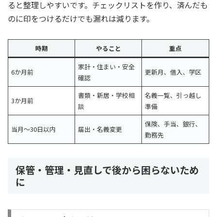
ると整理しやすいです。チェックリストを作り、済んだも
のに印をつけるだけでも漏れは減ります。
時期
やること
重点
家計・住まい・安全
6か月前
更新月、借入、学区
確認
書類・新居・学校相
名義一覧、引っ越し
3か月前
談
準備
保険、手当、銀行、
当月〜30日以内
届出・名義変更
勤務先
保管・管理・見直しで後から困らないため
に