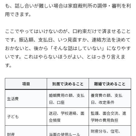
も、話し合いが難しい場合は家庭裁判所の調停・審判を利
用できます。
ここでやってはいけないのが、口約束だけで済ませること
です。振込額、支払日、いつ見直すか、連絡方法を決めて
おかないと、後から「そんな話はしていない」になりやす
いです。これはやらないほうがよい、とはっきり言えま
す。
項目
別居で決めること
離婚で決めること
婚姻費用の額、支払
養育費の額、支払
生活費
日、口座
日、改定条件
送迎、学校連絡、面
監護、面会交流、進
子ども
会頻度
学時の費用負担
財産分与、住宅、
財産
当面の使用ルール