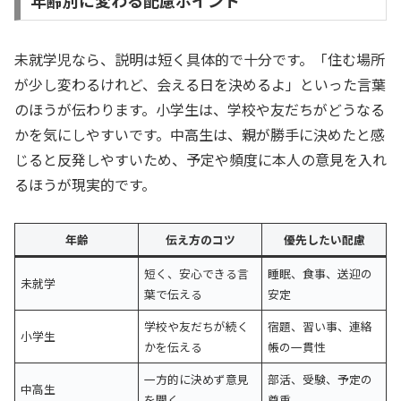
未就学児なら、説明は短く具体的で十分です。「住む場所
が少し変わるけれど、会える日を決めるよ」といった言葉
のほうが伝わります。小学生は、学校や友だちがどうなる
かを気にしやすいです。中高生は、親が勝手に決めたと感
じると反発しやすいため、予定や頻度に本人の意見を入れ
るほうが現実的です。
年齢
伝え方のコツ
優先したい配慮
短く、安心できる言
睡眠、食事、送迎の
未就学
葉で伝える
安定
学校や友だちが続く
宿題、習い事、連絡
小学生
かを伝える
帳の一貫性
一方的に決めず意見
部活、受験、予定の
中高生
を聞く
尊重