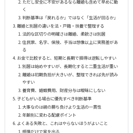
ただし安全に不安があるなら離婚も含めて早めに動
く
判断基準は「戻れるか」ではなく「生活が回るか」
離婚と別居の違いを法・戸籍・扶養で整理する
法的な区切りの明確さは離婚、柔軟さは別居
住民票、名字、保険、手当は想像以上に実務差があ
る
お金で比較すると、短期と長期で損得は逆転しやすい
別居は始めやすいが、長期化すると二重生活が重い
離婚は初期負担が大きいが、整理できれば先が読み
やすい
養育費、婚姻費用、財産分与は曖昧にしない
子どもがいる場合に優先すべき判断基準
大事なのは親の勝ち負けより生活の一貫性
年齢別に変わる配慮ポイント
よくある失敗と、これはやらないほうがよいこと
感情だけで家を出る