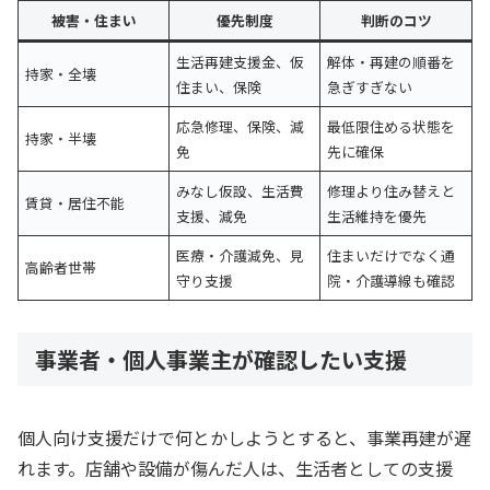
被害・住まい
優先制度
判断のコツ
生活再建支援金、仮
解体・再建の順番を
持家・全壊
住まい、保険
急ぎすぎない
応急修理、保険、減
最低限住める状態を
持家・半壊
免
先に確保
みなし仮設、生活費
修理より住み替えと
賃貸・居住不能
支援、減免
生活維持を優先
医療・介護減免、見
住まいだけでなく通
高齢者世帯
守り支援
院・介護導線も確認
事業者・個人事業主が確認したい支援
個人向け支援だけで何とかしようとすると、事業再建が遅
れます。店舗や設備が傷んだ人は、生活者としての支援