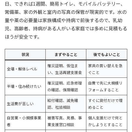
日、できれば1週間、簡易トイレ、モバイルバッテリー、
常備薬、家の外観と室内の写真の保管が現実的です。水の
量や薬の必要量は家族構成や持病で前後するので、乳幼
児、高齢者、持病がある人がいる家庭では多めに見積もる
ほうが安全です。
状況
まずやること
後でもよいこと
罹災証明、仮住ま
家具の買い替えを急
全壊・解体レベル
い、生活再建支援金
ぐこと
罹災証明、応急修理
自費で先に大規模リ
半壊・住み続けたい
の確認、保険確認
フォームすること
給付確認、減免確
すぐに貸付だけで埋
生活費が苦しい
認、社協相談
めること
自営業・小規模事業
被害写真、見積、事
個人支援だけで何と
者
業支援窓口相談
かしようとすること