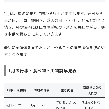
1月は、年の始まりに関わる行事が集中します。元日から
三が日、七草、鏡開き、成人の日、小正月、どんど焼きと
続き、月の後半には仕事や学校のリズムを戻しながら、寒
さ本番の暮らしに入っていきます。
最初に全体像を見ておくと、やることの優先順位を決めや
すくなります。
1月の行事・食べ物・風物詩早見表
家庭での取り
行事・風物詩
時期の目安
主な内容
入れ方
年始あいさつ、
無理なく休む
元日・三が日
1月1日〜3日
祝い膳
日も作る