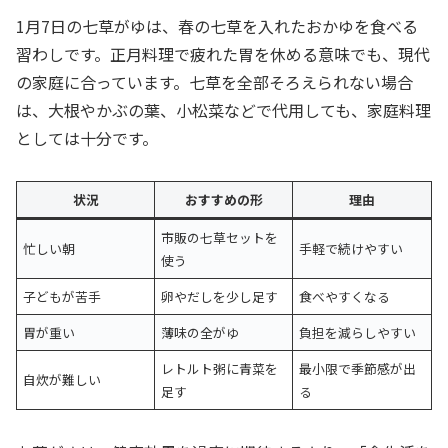
1月7日の七草がゆは、春の七草を入れたおかゆを食べる
習わしです。正月料理で疲れた胃を休める意味でも、現代
の家庭に合っています。七草を全部そろえられない場合
は、大根やかぶの葉、小松菜などで代用しても、家庭料理
としては十分です。
状況
おすすめの形
理由
市販の七草セットを
忙しい朝
手軽で続けやすい
使う
子どもが苦手
卵やだしを少し足す
食べやすくなる
胃が重い
薄味の全がゆ
負担を減らしやすい
レトルト粥に青菜を
最小限で季節感が出
自炊が難しい
足す
る