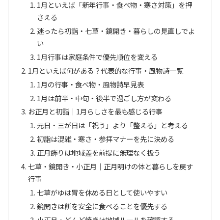
1月といえば「新年行事・食べ物・寒さ対策」を押
さえる
迷ったら初詣・七草・鏡開き・暮らしの見直しでよ
い
1月行事は家庭条件で優先順位を変える
1月といえば何がある？代表的な行事・風物詩一覧
1月の行事・食べ物・風物詩早見表
1月は前半・中旬・後半で過ごし方が変わる
お正月と初詣｜1月らしさを最も感じる行事
元日・三が日は「祝う」より「整える」と考える
初詣は混雑・寒さ・参拝マナーを先に決める
正月飾りは地域差を前提に無理なく扱う
七草・鏡開き・小正月｜正月明けの体と暮らしを戻す
行事
七草がゆは胃を休める日として使いやすい
鏡開きは餅を安全に食べることを優先する
小正月・どんど焼きは地域ルールを確認する