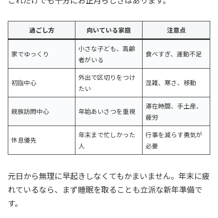
これだけでも十分にお正月らしさはあります。
過ごし方
向いている家庭
注意点
小さな子ども、高齢
家でゆっくり
食べすぎ、運動不足
者がいる
外出で区切りをつけ
初詣中心
混雑、寒さ、移動
たい
滞在時間、手土産、
親族訪問中心
年始あいさつを重視
疲労
年末まで忙しかった
行事を減らす勇気が
休息優先
人
必要
元日から無理に早起きしなくてもかまいません。年末に疲
れているなら、まず睡眠を取ることも立派な新年準備で
す。