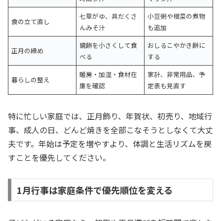
七草がゆ、具だくさ
小豆粥や根菜の煮物
食の立て直し
んみそ汁
も追加
鏡餅を小さくして食
おしるこやかき餅に
正月の締め
べる
する
暖房・加湿・食材在
家計、非常用品、予
暮らしの整え
庫を確認
定表も見直す
特に忙しい家庭では、正月飾り、年賀状、初売り、地域行
事、成人の日、どんど焼きを全部こなそうとしなくて大丈
夫です。年始は予定を増やすより、体調と生活リズムを戻
すことを優先してください。
1月行事は家庭条件で優先順位を変える