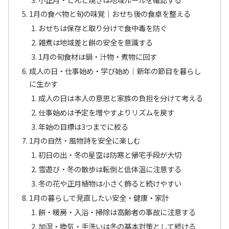
1月の食べ物と旬の味覚｜おせち後の食卓を整える
おせちは保存と取り分けで食中毒を防ぐ
雑煮は地域差と餅の安全を意識する
1月の旬食材は鍋・汁物・煮物に回す
成人の日・仕事始め・学び始め｜新年の節目を暮らし
に生かす
成人の日は本人の意思と家族の負担を分けて考える
仕事始めは予定を増やすよりリズムを戻す
年始の目標は3つまでに絞る
1月の自然・風物詩を安全に楽しむ
初日の出・冬の星空は防寒と帰宅手段が大切
雪遊び・冬の散歩は転倒と低体温に注意する
冬の花や正月植物は小さく飾ると続けやすい
1月の暮らしで見直したい安全・健康・家計
餅・暖房・入浴・掃除は高齢者の事故に注意する
加湿・換気・手洗いは冬の基本対策として続ける