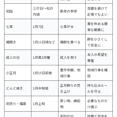
三が日〜松の
混雑を避けて
初詣
新年の参拝
内頃
近場でもよい
胃を休める簡
七草
1月7日
七草がゆ
単な朝食に
餅を小さくし
鏡開き
1月11日頃など
鏡餅を食べる
て安全に
本人の希望を
成人の日
1月第2月曜
成人を祝う
尊重
豊作祈願、地
地域行事を確
小正月
1月15日前後
域行事
認
正月飾りの焚
持ち込みルー
どんど焼き
1月中旬頃
き上げ
ルを守る
買い物、縁起
必要なものだ
初売り・福袋
1月上旬
物
け選ぶ
初日の出、
防寒と安全を