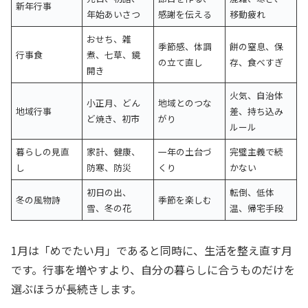
新年行事
年始あいさつ
感謝を伝える
移動疲れ
おせち、雑
季節感、体調
餅の窒息、保
行事食
煮、七草、鏡
の立て直し
存、食べすぎ
開き
火気、自治体
小正月、どん
地域とのつな
地域行事
差、持ち込み
ど焼き、初市
がり
ルール
暮らしの見直
家計、健康、
一年の土台づ
完璧主義で続
し
防寒、防災
くり
かない
初日の出、
転倒、低体
冬の風物詩
季節を楽しむ
雪、冬の花
温、帰宅手段
1月は「めでたい月」であると同時に、生活を整え直す月
です。行事を増やすより、自分の暮らしに合うものだけを
選ぶほうが長続きします。