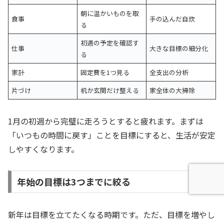
朝に温かいものを取
食事
手の込んだ自炊
る
初週の予定を確認す
仕事
大きな目標の細分化
る
家計
固定費を1つ見る
全支出の分析
片づけ
机か玄関だけ整える
家全体の大掃除
1月の初週から完璧に走ろうとすると疲れます。まずは
「いつもの時間に戻す」ことを目標にすると、生活が安定
しやすくなります。
年始の目標は3つまでに絞る
新年は目標を立てたくなる時期です。ただ、目標を増やし