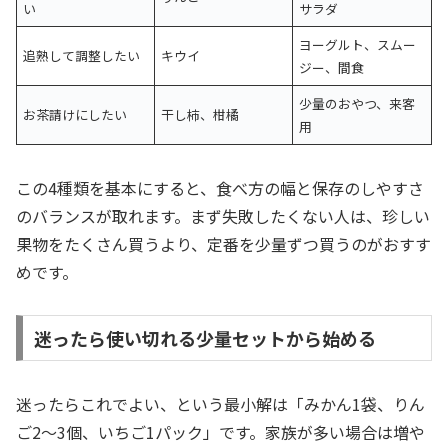
い
サラダ
ヨーグルト、スムー
追熟して調整したい
キウイ
ジー、間食
少量のおやつ、来客
お茶請けにしたい
干し柿、柑橘
用
この4種類を基本にすると、食べ方の幅と保存のしやすさ
のバランスが取れます。まず失敗したくない人は、珍しい
果物をたくさん買うより、定番を少量ずつ買うのがおすす
めです。
迷ったら使い切れる少量セットから始める
迷ったらこれでよい、という最小解は「みかん1袋、りん
ご2〜3個、いちご1パック」です。家族が多い場合は増や