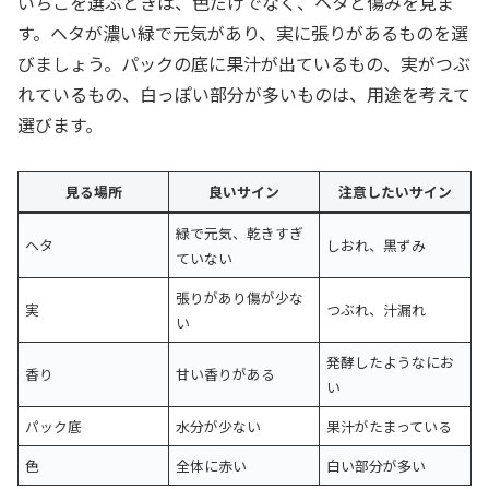
いちごを選ぶときは、色だけでなく、ヘタと傷みを見ま
す。ヘタが濃い緑で元気があり、実に張りがあるものを選
びましょう。パックの底に果汁が出ているもの、実がつぶ
れているもの、白っぽい部分が多いものは、用途を考えて
選びます。
見る場所
良いサイン
注意したいサイン
緑で元気、乾きすぎ
ヘタ
しおれ、黒ずみ
ていない
張りがあり傷が少な
実
つぶれ、汁漏れ
い
発酵したようなにお
香り
甘い香りがある
い
パック底
水分が少ない
果汁がたまっている
色
全体に赤い
白い部分が多い