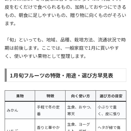
皮をむくだけで食べられるもの、加熱しておやつにできる
もの、朝食に足しやすいもの、贈り物に向くものがそろい
ます。
「旬」といっても、地域、品種、栽培方法、流通状況で時
期は前後します。ここでは、一般家庭で1月に買いやす
く、使いやすい果物として整理します。
1月旬フルーツの特徴・用途・選び方早見表
果物
特徴
向く使い方
選び方の目安
手軽で冬の定
生食、おやつ、
小ぶりで重
みかん
番
寒天
く、皮に張り
生食、ヨーグ
香りと華やか
ヘタが緑で傷
いちご
ルト、デザー