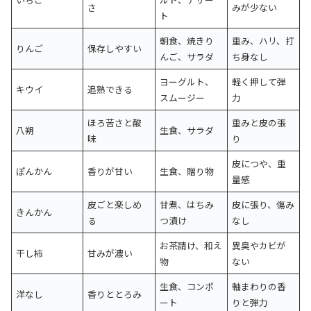
さ
みが少ない
ト
朝食、焼きり
重み、ハリ、打
りんご
保存しやすい
んご、サラダ
ち身なし
ヨーグルト、
軽く押して弾
キウイ
追熟できる
スムージー
力
ほろ苦さと酸
重みと皮の張
八朔
生食、サラダ
味
り
皮につや、重
ぽんかん
香りが甘い
生食、贈り物
量感
皮ごと楽しめ
甘煮、はちみ
皮に張り、傷み
きんかん
る
つ漬け
なし
お茶請け、和え
異臭やカビが
干し柿
甘みが濃い
物
ない
生食、コンポ
軸まわりの香
洋なし
香りととろみ
ート
りと弾力