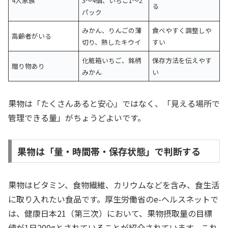
4人家族
3〜4個、いちご1〜2
る
パック
みかん、りんごの薄
食べやすく調整しや
高齢者がいる
切り、熟したキウイ
すい
化粧箱いちご、銘柄
保存方法を伝えやす
贈り物あり
みかん
い
果物は「たくさんあると安心」ではなく、「見える場所で
管理できる量」がちょうどよいです。
果物は「量・時間帯・保存状態」で判断する
果物はビタミン、食物繊維、カリウムなどを含み、食生活
に取り入れたい食品です。厚生労働省のe-ヘルスネットで
は、健康日本21（第三次）において、果物摂取量の目標
値が1日200gとされていることが紹介されています。これ