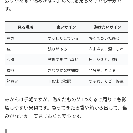
張りがある・傷みがない」の3点を見るだけでも十分で
す。
見る場所
良いサイン
避けたいサイン
重さ
ずっしりしている
軽くて乾いた感じ
皮
張りがある
ぶよぶよ、深いしわ
ヘタ
乾きすぎていない
周囲が沈む、変色
香り
さわやかな柑橘香
発酵臭、カビ臭
箱買い
下段まで確認
つぶれ、カビ、湿気
みかんは手軽ですが、傷んだものが1つあると周りにも影
響しやすい果物です。買ってきたら袋や箱から出して、傷
みがないか一度見ておくと安心です。