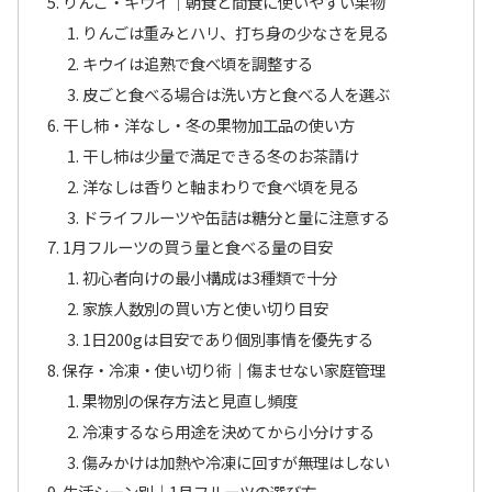
りんご・キウイ｜朝食と間食に使いやすい果物
りんごは重みとハリ、打ち身の少なさを見る
キウイは追熟で食べ頃を調整する
皮ごと食べる場合は洗い方と食べる人を選ぶ
干し柿・洋なし・冬の果物加工品の使い方
干し柿は少量で満足できる冬のお茶請け
洋なしは香りと軸まわりで食べ頃を見る
ドライフルーツや缶詰は糖分と量に注意する
1月フルーツの買う量と食べる量の目安
初心者向けの最小構成は3種類で十分
家族人数別の買い方と使い切り目安
1日200gは目安であり個別事情を優先する
保存・冷凍・使い切り術｜傷ませない家庭管理
果物別の保存方法と見直し頻度
冷凍するなら用途を決めてから小分けする
傷みかけは加熱や冷凍に回すが無理はしない
生活シーン別｜1月フルーツの選び方