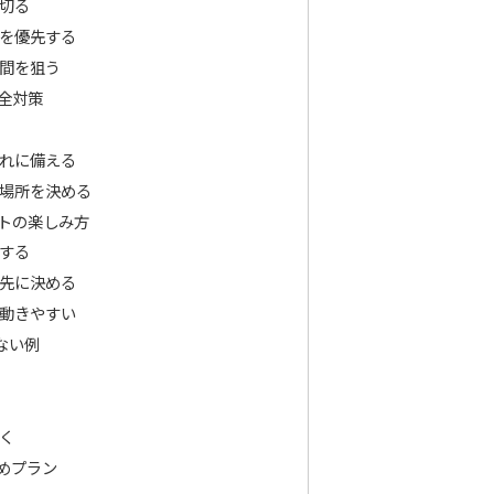
切る
を優先する
間を狙う
全対策
れに備える
場所を決める
ントの楽しみ方
する
先に決める
動きやすい
ない例
く
めプラン