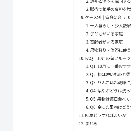
追熟と傷みを混同す
贈答で相手の負担を
ケース別｜家庭に合う1
一人暮らし・少人数
子どもがいる家庭
高齢者がいる家庭
果物狩り・贈答に使
FAQ｜10月の旬フルー
Q1. 10月に一番お
Q2. 柿は硬いもの
Q3. りんごは冷蔵庫
Q4. 梨やぶどうは洗
Q5. 果物は毎日食べ
Q6. 余った果物はど
結局どうすればよいか
まとめ