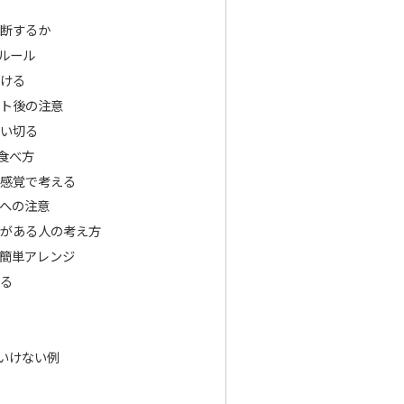
判断するか
ルール
分ける
ット後の注意
使い切る
食べ方
」感覚で考える
への注意
病がある人の考え方
と簡単アレンジ
れる
案
う
いけない例
る