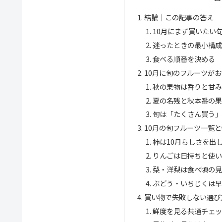
結論｜この記事の答え
10月にまず買いたい
迷ったときの最小構
食べる順番を決める
10月に旬のフルーツが
秋の果物は香りと甘
夏の名残と秋本番の
旬は「たくさん買う
10月の旬フルーツ一覧
柿は10月らしさを出
りんごは日持ちと使
梨・洋梨は食べ頃の
ぶどう・いちじくは
買い物で失敗しない選び
鮮度を見る共通チェ