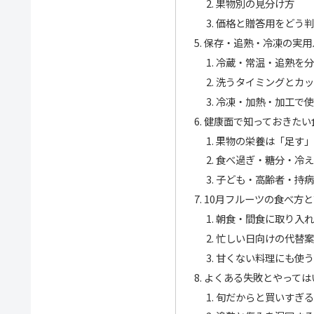
果物別の見分け方
価格と贈答用をどう
保存・追熟・冷凍の実用
冷蔵・常温・追熟を
洗うタイミングとカ
冷凍・加熱・加工で
健康面で知っておきたい
果物の栄養は「足す
食べ過ぎ・糖分・冷え
子ども・高齢者・持
10月フルーツの食べ方
朝食・間食に取り入
忙しい日向けの代替
甘くない料理にも使
よくある失敗とやっては
旬だからと買いすぎ