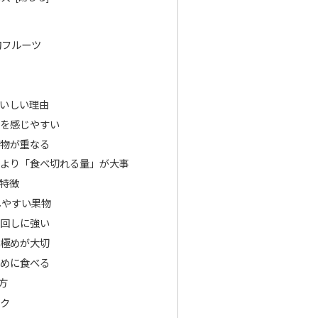
旬フルーツ
成
おいしい理由
みを感じやすい
果物が重なる
」より「食べ切れる量」が大事
と特徴
しやすい果物
い回しに強い
見極めが大切
早めに食べる
方
ック