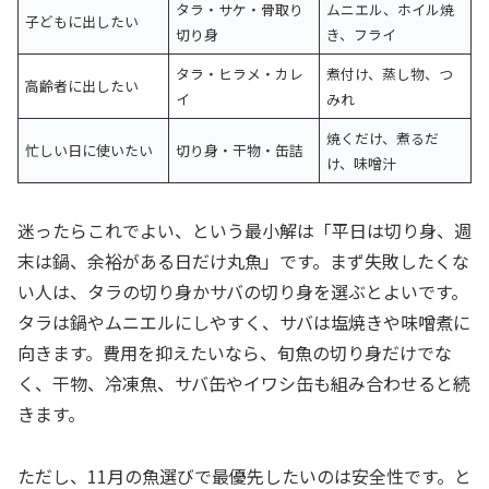
タラ・サケ・骨取り
ムニエル、ホイル焼
子どもに出したい
切り身
き、フライ
タラ・ヒラメ・カレ
煮付け、蒸し物、つ
高齢者に出したい
イ
みれ
焼くだけ、煮るだ
忙しい日に使いたい
切り身・干物・缶詰
け、味噌汁
迷ったらこれでよい、という最小解は「平日は切り身、週
末は鍋、余裕がある日だけ丸魚」です。まず失敗したくな
い人は、タラの切り身かサバの切り身を選ぶとよいです。
タラは鍋やムニエルにしやすく、サバは塩焼きや味噌煮に
向きます。費用を抑えたいなら、旬魚の切り身だけでな
く、干物、冷凍魚、サバ缶やイワシ缶も組み合わせると続
きます。
ただし、11月の魚選びで最優先したいのは安全性です。と