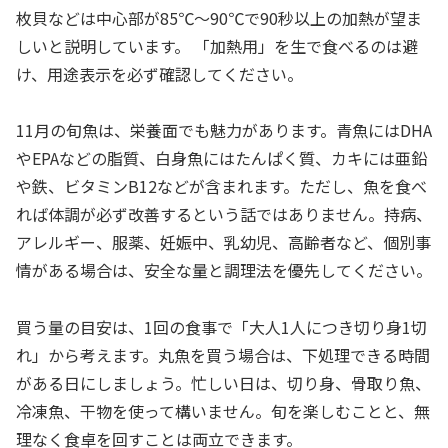
枚貝などは中心部が85℃〜90℃で90秒以上の加熱が望ま
しいと説明しています。 「加熱用」を生で食べるのは避
け、用途表示を必ず確認してください。
11月の旬魚は、栄養面でも魅力があります。青魚にはDHA
やEPAなどの脂質、白身魚にはたんぱく質、カキには亜鉛
や鉄、ビタミンB12などが含まれます。ただし、魚を食べ
れば体調が必ず改善するという話ではありません。持病、
アレルギー、服薬、妊娠中、乳幼児、高齢者など、個別事
情がある場合は、安全な量と調理法を優先してください。
買う量の目安は、1回の食事で「大人1人につき切り身1切
れ」から考えます。丸魚を買う場合は、下処理できる時間
がある日にしましょう。忙しい日は、切り身、骨取り魚、
冷凍魚、干物を使って構いません。旬を楽しむことと、無
理なく食卓を回すことは両立できます。