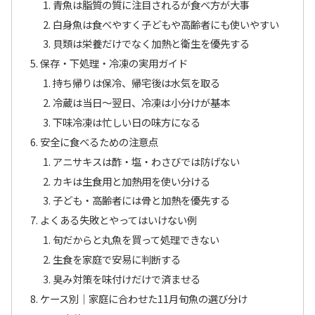
青魚は脂質の質に注目されるが食べ方が大事
白身魚は食べやすく子どもや高齢者にも使いやすい
貝類は栄養だけでなく加熱と衛生を優先する
保存・下処理・冷凍の実用ガイド
持ち帰りは保冷、帰宅後は水気を取る
冷蔵は当日〜翌日、冷凍は小分けが基本
下味冷凍は忙しい日の味方になる
安全に食べるための注意点
アニサキスは酢・塩・わさびでは防げない
カキは生食用と加熱用を使い分ける
子ども・高齢者には骨と加熱を優先する
よくある失敗とやってはいけない例
旬だからと丸魚を買って処理できない
生食を家庭で安易に判断する
臭み対策を味付けだけで済ませる
ケース別｜家庭に合わせた11月旬魚の選び分け