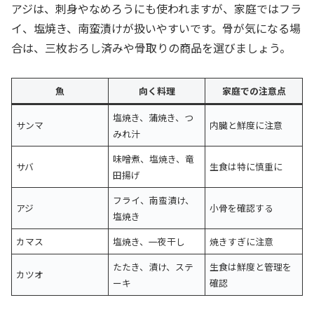
アジは、刺身やなめろうにも使われますが、家庭ではフラ
イ、塩焼き、南蛮漬けが扱いやすいです。骨が気になる場
合は、三枚おろし済みや骨取りの商品を選びましょう。
魚
向く料理
家庭での注意点
塩焼き、蒲焼き、つ
サンマ
内臓と鮮度に注意
みれ汁
味噌煮、塩焼き、竜
サバ
生食は特に慎重に
田揚げ
フライ、南蛮漬け、
アジ
小骨を確認する
塩焼き
カマス
塩焼き、一夜干し
焼きすぎに注意
たたき、漬け、ステ
生食は鮮度と管理を
カツオ
ーキ
確認