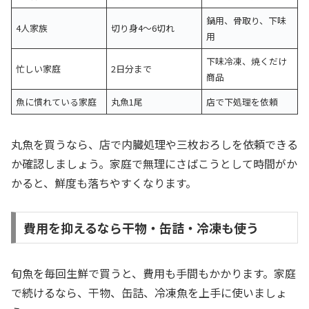
鍋用、骨取り、下味
4人家族
切り身4〜6切れ
用
下味冷凍、焼くだけ
忙しい家庭
2日分まで
商品
魚に慣れている家庭
丸魚1尾
店で下処理を依頼
丸魚を買うなら、店で内臓処理や三枚おろしを依頼できる
か確認しましょう。家庭で無理にさばこうとして時間がか
かると、鮮度も落ちやすくなります。
費用を抑えるなら干物・缶詰・冷凍も使う
旬魚を毎回生鮮で買うと、費用も手間もかかります。家庭
で続けるなら、干物、缶詰、冷凍魚を上手に使いましょ