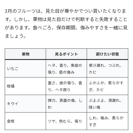
3月のフルーツは、見た目が華やかでつい買いたくなりま
す。しかし、果物は見た目だけで判断すると失敗すること
があります。食べごろ、保存期間、傷みやすさを一緒に見
ましょう。
果物
見るポイント
避けたい状態
ヘタ、香り、果皮の
果汁漏れ、つぶれ、
いちご
張り、底の傷み
カビ
重さ、皮の張り、香
ふかふか、柔らかす
柑橘
り、ヘタ周り
ぎ、カビ
弾力、表面の傷、し
ぶよぶよ、液漏れ、
キウイ
わ
強い傷
しわ、傷み、柔らか
金柑
ツヤ、色むら、張り
すぎ