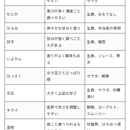
やすい
サラダ
果汁が多く薄皮ごと
せとか
生食、おもてなし
食べやすい
はるみ
爽やかな甘みと香り
生食、弁当後の果物
甘みが強く食べごた
甘平
生食、贈答
えがある
香りがよく酸味もあ
生食、ジュース、寒
いよかん
る
天
ほろ苦さとさっぱり
はっさく
サラダ、朝食
感
生食、サラダ、砂糖
文旦
大きく上品な甘さ
漬け
追熟で甘さを調整し
朝食、ヨーグルト、
キウイ
やすい
スムージー
皮ごと食べられるも
甘露煮、はちみつ漬
金柑