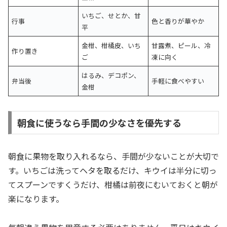
いちご、せとか、甘
行事
色と香りが華やか
平
金柑、柑橘皮、いち
甘露煮、ピール、冷
作り置き
ご
凍に向く
はるみ、デコポン、
弁当後
手軽に食べやすい
金柑
朝食に使うなら手間の少なさを優先する
朝食に果物を取り入れるなら、手間が少ないことが大切で
す。いちごは洗ってヘタを取るだけ、キウイは半分に切っ
てスプーンですくうだけ、柑橘は前夜にむいておくと朝が
楽になります。