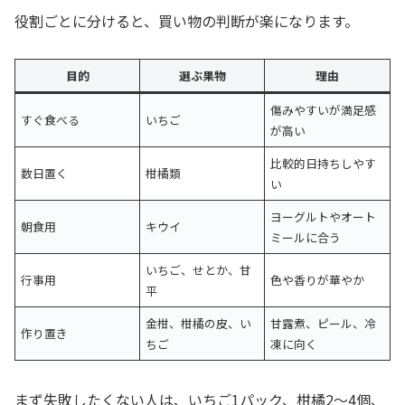
役割ごとに分けると、買い物の判断が楽になります。
目的
選ぶ果物
理由
傷みやすいが満足感
すぐ食べる
いちご
が高い
比較的日持ちしやす
数日置く
柑橘類
い
ヨーグルトやオート
朝食用
キウイ
ミールに合う
いちご、せとか、甘
行事用
色や香りが華やか
平
金柑、柑橘の皮、い
甘露煮、ピール、冷
作り置き
ちご
凍に向く
まず失敗したくない人は、いちご1パック、柑橘2〜4個、