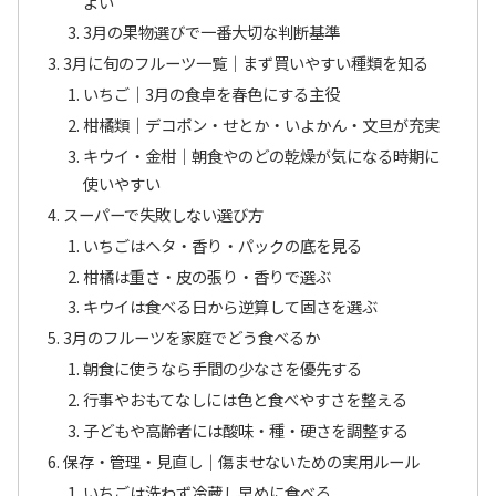
よい
3月の果物選びで一番大切な判断基準
3月に旬のフルーツ一覧｜まず買いやすい種類を知る
いちご｜3月の食卓を春色にする主役
柑橘類｜デコポン・せとか・いよかん・文旦が充実
キウイ・金柑｜朝食やのどの乾燥が気になる時期に
使いやすい
スーパーで失敗しない選び方
いちごはヘタ・香り・パックの底を見る
柑橘は重さ・皮の張り・香りで選ぶ
キウイは食べる日から逆算して固さを選ぶ
3月のフルーツを家庭でどう食べるか
朝食に使うなら手間の少なさを優先する
行事やおもてなしには色と食べやすさを整える
子どもや高齢者には酸味・種・硬さを調整する
保存・管理・見直し｜傷ませないための実用ルール
いちごは洗わず冷蔵し早めに食べる