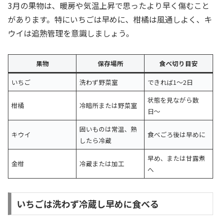
3月の果物は、暖房や気温上昇で思ったより早く傷むこと
があります。特にいちごは早めに、柑橘は風通しよく、キ
ウイは追熟管理を意識しましょう。
果物
保存場所
食べ切り目安
いちご
洗わず野菜室
できれば1〜2日
状態を見ながら数
柑橘
冷暗所または野菜室
日〜
固いものは常温、熟
キウイ
食べごろ後は早めに
したら冷蔵
早め、または甘露煮
金柑
冷蔵または加工
へ
いちごは洗わず冷蔵し早めに食べる