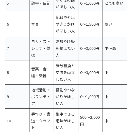
5
読書・日記
0〜1,000円
とても高い
がほしい人
記録や外出
6
写真
のきっかけ
0〜1,500円
高い
がほしい人
ヨガ・スト
姿勢や呼吸
7
レッチ・体
を整えたい
0〜3,000円
中〜高
操
人
気分転換と
音楽・合
8
交流を両立
0〜3,000円
中
唱・楽器
したい人
地域活動・
役割やつな
9
ボランティ
がりがほし
0〜1,000円
中
ア
い人
手作り・書
集中できる
500〜2,000
10
道・クラフ
趣味がほし
中
円
ト
い人