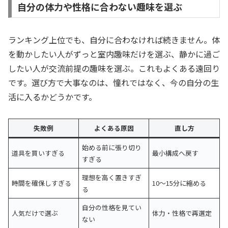
自分の体力や性格に合わない趣味を選ぶ
ランキング上位でも、自分に合わなければ続きません。体
を動かしたい人がずっと室内趣味だけを選ぶ、静かに過ご
したい人が交流前提の趣味を選ぶ。これもよくある遠回り
です。選び方で大事なのは、憧れではなく、今の自分の生
活に入るかどうかです。
失敗例
よくある原因
直し方
始める前に張り切り
道具を買いすぎる
最小構成へ戻す
すぎる
理想を高く置きすぎ
時間を確保しすぎる
10〜15分に縮める
る
自分の性格を見てい
人気だけで選ぶ
体力・性格で再選定
ない