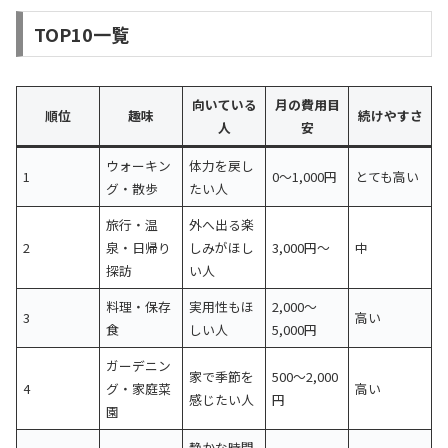
TOP10一覧
向いている
月の費用目
順位
趣味
続けやすさ
人
安
ウォーキン
体力を戻し
1
0〜1,000円
とても高い
グ・散歩
たい人
旅行・温
外へ出る楽
2
泉・日帰り
しみがほし
3,000円〜
中
探訪
い人
料理・保存
実用性もほ
2,000〜
3
高い
食
しい人
5,000円
ガーデニン
家で季節を
500〜2,000
4
グ・家庭菜
高い
感じたい人
円
園
静かな時間