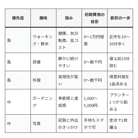
初期費用の
優先度
趣味
強み
最初の一歩
目安
健康、気分
ウォーキン
0〜1万円程
近所を10〜
高
転換、低コ
グ・散歩
度
20分歩く
スト
静かに続け
寝る前10分
高
読書
0〜数千円
やすい
読む
実用性が高
得意料理を
高
料理
0〜数千円
い
1品決める
プランター
ガーデニン
季節感と達
1,000〜
中
1つから始
グ
成感
5,000円
める
記録と外出
手持ちスマ
定点で1枚
中
写真
のきっかけ
ホで可
撮る