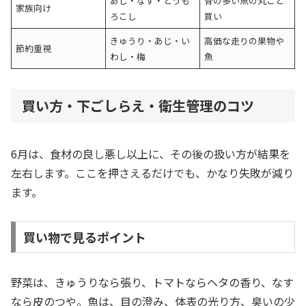
あじ・なす・とうも
骨の多い魚の丸ごと
家族向け
ろこし
買い
きゅうり・あじ・い
高価な走りの果物や
節約重視
わし・梅
魚
買い方・下ごしらえ・衛生管理のコツ
6月は、食材の良し悪し以上に、その後の扱い方が結果を
左右します。ここを押さえるだけでも、かなり失敗が減り
ます。
買い物で見るポイント
野菜は、きゅうりなら張り、トマトならヘタの香り、なす
なら皮のつや。魚は、目の澄み、体表の光り方、臭いの少