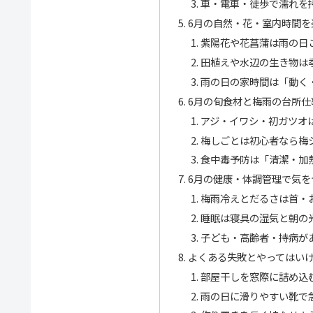
車・電車・徒歩で濡れを
6月の自然・花・室内時間を
紫陽花や花菖蒲は雨の日
田植えや水辺の生き物は
雨の日の家時間は「動く
6月の旬食材と梅雨の台所仕
アジ・イワシ・初ガツオ
梅しごとは初心者なら梅
食中毒予防は「清潔・加
6月の健康・体調管理で気を
梅雨冷えとだるさは首・
睡眠は寝具の湿気と朝の
子ども・高齢者・持病が
よくある失敗とやってはい
部屋干しを窓際に詰め込
雨の日に滑りやすい靴で