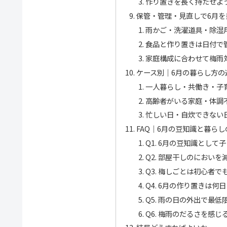
作り置きを長く持たせよ
保管・管理・見直しで6月を
雨かご・洗濯道具・除湿
食品と作り置きは日付で
家庭構成に合わせて梅雨
ケース別｜6月の暮らし方の
一人暮らし・共働き・子
高齢者がいる家庭・体調
忙しい日・自炊できない
FAQ｜6月の豆知識と暮らし
Q1. 6月の豆知識とし
Q2. 部屋干しのにおい
Q3. 梅しごとは初心者で
Q4. 6月の作り置きは何
Q5. 雨の日の外出で最
Q6. 梅雨のだるさを感