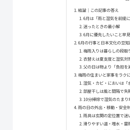
結論｜この記事の答え
6月は「雨と湿気を前提
迷ったときの最小解
6月に優先したいこと早
6月の行事と日本文化の豆知
梅雨入りは暮らしの段取
衣替えは夏支度と湿気対
父の日は物より「負担を
梅雨の住まいと家事をラク
湿気・カビ・においは「
部屋干しは風と間隔で失
10分掃除で湿気のたまり
雨の日の外出・移動・安全
雨具は玄関の定位置で迷
滑りやすい道・増水・雷