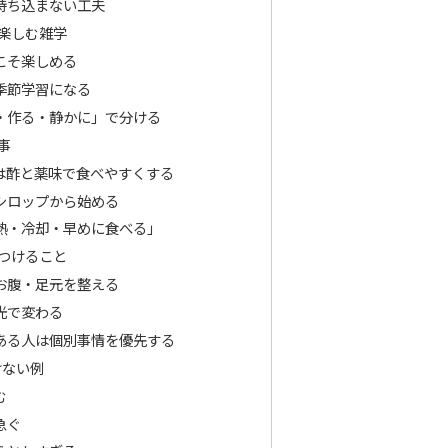
持ち込まない工夫
楽しむ雑学
こそ楽しめる
季節学習になる
・作る・静かに」で分ける
事
は酢と薬味で食べやすくする
シロップから始める
熱・冷却・早めに食べる」
つけること
お腹・足元を整える
光で変わる
ある人は個別事情を優先する
けない例
む
急ぐ