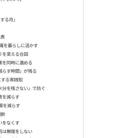
にする月」
見表
識を暮らしに活かす
りを変える合図
策を同時に進める
減らす時間」が残る
にする実践知
水分を残さない」で防ぐ
敗を減らす
場を減らす
判断
いをなくす
雨は無理をしない