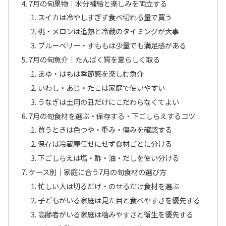
7月の旬果物｜水分補給と楽しみを両立する
スイカは冷やしすぎず食べ切れる量で買う
桃・メロンは追熟と冷蔵のタイミングが大事
ブルーベリー・すももは少量でも満足感がある
7月の旬魚介｜たんぱく質を夏らしく取る
あゆ・はもは季節感を楽しむ魚介
いわし・あじ・たこは家庭で使いやすい
うなぎは土用の丑だけにこだわらなくてよい
7月の旬食材を選ぶ・保存する・下ごしらえするコツ
買うときは色つや・重み・傷みを確認する
保存は冷蔵庫任せにせず食材ごとに分ける
下ごしらえは塩・酢・油・だしを使い分ける
ケース別｜家庭に合う7月の旬食材の選び方
忙しい人は切るだけ・のせるだけ食材を選ぶ
子どもがいる家庭は見た目と食べやすさを優先する
高齢者がいる家庭は噛みやすさと衛生を優先する