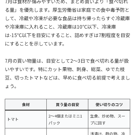
7月は食材が傷みやすいため、まとめ買いより「食べ切れ
る量」を優先します。厚生労働省は家庭での食中毒予防と
して、冷蔵や冷凍が必要な食品は持ち帰ったらすぐ冷蔵庫
や冷凍庫に入れること、冷蔵庫は10℃以下、冷凍庫
は-15℃以下を目安にすること、詰めすぎは7割程度を目安
にすることを示しています。
7月の買い物量は、目安として2〜3日で食べ切れる量が扱
いやすいです。特にカット果物、刺身、総菜、ゆでた枝
豆、切ったトマトなどは、早めに食べ切る前提で考えまし
ょう。
食材
買う量の目安
使い切りのコツ
2〜4個またはミニ1
生食、炒め物、スー
トマト
パック
プに回す
浅漬け、酢の物、冷