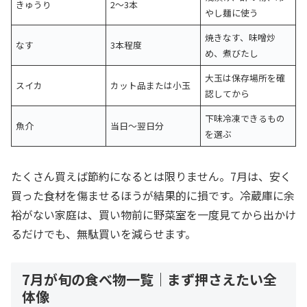
きゅうり
2〜3本
やし麺に使う
焼きなす、味噌炒
なす
3本程度
め、煮びたし
大玉は保存場所を確
スイカ
カット品または小玉
認してから
下味冷凍できるもの
魚介
当日〜翌日分
を選ぶ
たくさん買えば節約になるとは限りません。7月は、安く
買った食材を傷ませるほうが結果的に損です。冷蔵庫に余
裕がない家庭は、買い物前に野菜室を一度見てから出かけ
るだけでも、無駄買いを減らせます。
7月が旬の食べ物一覧｜まず押さえたい全
体像