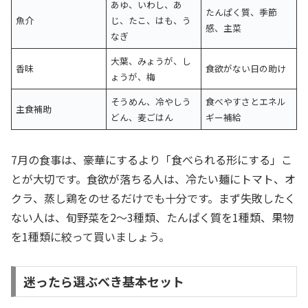
あゆ、いわし、あ
たんぱく質、季節
魚介
じ、たこ、はも、う
感、主菜
なぎ
大葉、みょうが、し
香味
食欲がない日の助け
ょうが、梅
そうめん、冷やしう
食べやすさとエネル
主食補助
どん、麦ごはん
ギー補給
7月の食事は、豪華にするより「食べられる形にする」こ
とが大切です。食欲が落ちる人は、冷たい麺にトマト、オ
クラ、蒸し鶏をのせるだけでも十分です。まず失敗したく
ない人は、旬野菜を2〜3種類、たんぱく質を1種類、果物
を1種類に絞って買いましょう。
迷ったら選ぶべき基本セット