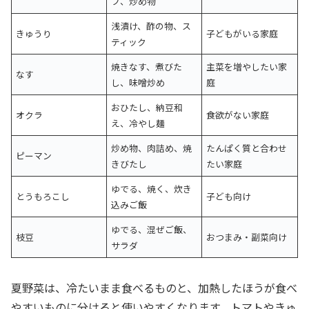
プ、炒め物
浅漬け、酢の物、ス
きゅうり
子どもがいる家庭
ティック
焼きなす、煮びた
主菜を増やしたい家
なす
し、味噌炒め
庭
おひたし、納豆和
オクラ
食欲がない家庭
え、冷やし麺
炒め物、肉詰め、焼
たんぱく質と合わせ
ピーマン
きびたし
たい家庭
ゆでる、焼く、炊き
とうもろこし
子ども向け
込みご飯
ゆでる、混ぜご飯、
枝豆
おつまみ・副菜向け
サラダ
夏野菜は、冷たいまま食べるものと、加熱したほうが食べ
やすいものに分けると使いやすくなります。トマトやきゅ