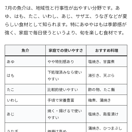
7月の魚介は、地域性と行事性が出やすい分野です。あ
ゆ、はも、たこ、いわし、あじ、サザエ、うなぎなどが夏
らしい食材として知られます。特にあゆやはもは季節感が
強く、家庭で毎日使うというより、旬を楽しむ食材です。
魚介
家庭での使いやすさ
おすすめ料理
あゆ
やや特別感あり
塩焼き、甘露煮
下処理済みなら使い
はも
湯引き、天ぷら
やすい
たこ
比較的使いやすい
酢の物、たこ飯
いわし
手頃で栄養豊富
梅煮、蒲焼き
焼く・揚げるで使い
あじ
塩焼き、南蛮漬け
やすい
蒲焼き、ひつまぶし
うなぎ
価格は高め