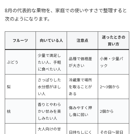
8月の代表的な果物を、家庭での使いやすさで整理すると
次のようになります。
迷ったときの
フルーツ
向いている人
注意点
買い方
少量で満足し
品種で価格差
小房・少量パ
ぶどう
たい人、手軽
が大きい
ック
に食べたい人
さっぱりした
冷蔵庫で場所
梨
水分感がほし
を取ることが
2〜3個から
い人
ある
香りとやわら
傷みやすく押
桃
かい甘みを楽
2個から
し傷に弱い
しみたい人
大人向けの甘
日持ちしにく
その日〜翌日