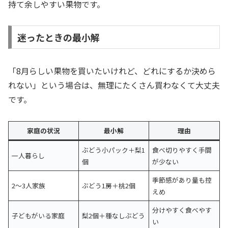
持て余しやすい果物です。
迷ったときの最小解
「8月らしい果物を買いたいけれど、どれにするか決めら
れない」という場合は、無理にたくさん買わなくて大丈夫
です。
家庭の状況
最小解
理由
ぶどう小パック＋梨1
食べ切りやすく手間
一人暮らし
個
が少ない
季節感があり量も控
2〜3人家族
ぶどう1房＋桃2個
えめ
分けやすく食べやす
子どもがいる家庭
梨2個＋種なしぶどう
い