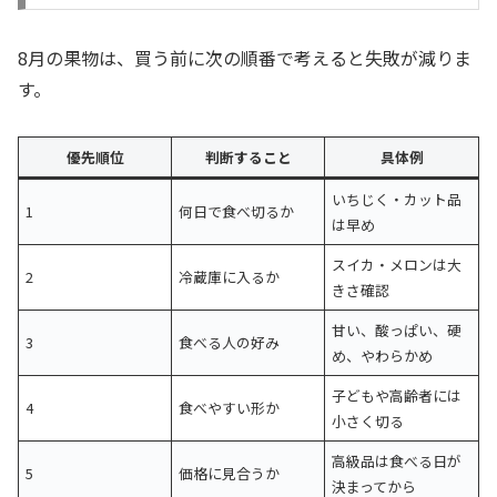
8月の果物は、買う前に次の順番で考えると失敗が減りま
す。
優先順位
判断すること
具体例
いちじく・カット品
1
何日で食べ切るか
は早め
スイカ・メロンは大
2
冷蔵庫に入るか
きさ確認
甘い、酸っぱい、硬
3
食べる人の好み
め、やわらかめ
子どもや高齢者には
4
食べやすい形か
小さく切る
高級品は食べる日が
5
価格に見合うか
決まってから