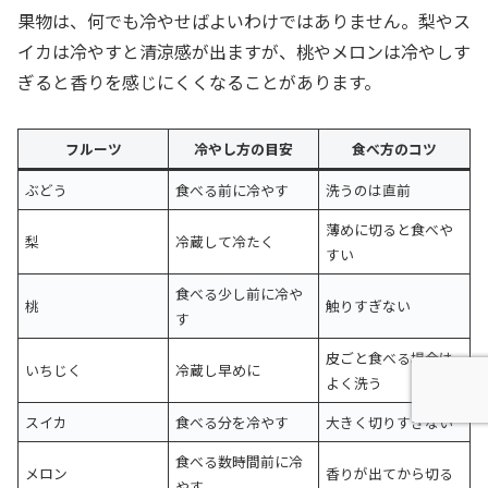
果物は、何でも冷やせばよいわけではありません。梨やス
イカは冷やすと清涼感が出ますが、桃やメロンは冷やしす
ぎると香りを感じにくくなることがあります。
フルーツ
冷やし方の目安
食べ方のコツ
ぶどう
食べる前に冷やす
洗うのは直前
薄めに切ると食べや
梨
冷蔵して冷たく
すい
食べる少し前に冷や
桃
触りすぎない
す
皮ごと食べる場合は
いちじく
冷蔵し早めに
よく洗う
スイカ
食べる分を冷やす
大きく切りすぎない
食べる数時間前に冷
メロン
香りが出てから切る
やす