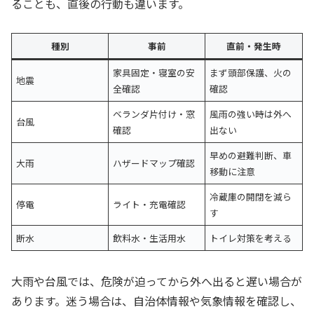
ることも、直後の行動も違います。
種別
事前
直前・発生時
家具固定・寝室の安
まず頭部保護、火の
地震
全確認
確認
ベランダ片付け・窓
風雨の強い時は外へ
台風
確認
出ない
早めの避難判断、車
大雨
ハザードマップ確認
移動に注意
冷蔵庫の開閉を減ら
停電
ライト・充電確認
す
断水
飲料水・生活用水
トイレ対策を考える
大雨や台風では、危険が迫ってから外へ出ると遅い場合が
あります。迷う場合は、自治体情報や気象情報を確認し、