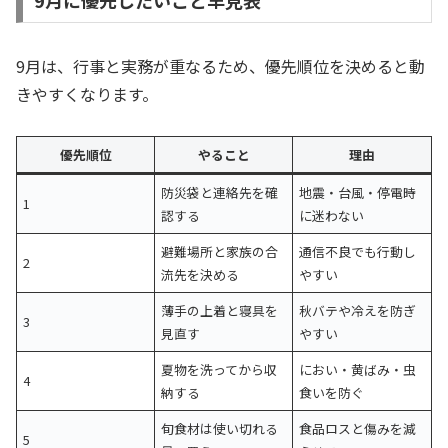
9月は、行事と実務が重なるため、優先順位を決めると動
きやすくなります。
優先順位
やること
理由
防災袋と連絡先を確
地震・台風・停電時
1
認する
に迷わない
避難場所と家族の合
通信不良でも行動し
2
流先を決める
やすい
薄手の上着と寝具を
秋バテや冷えを防ぎ
3
見直す
やすい
夏物を洗ってから収
におい・黄ばみ・虫
4
納する
食いを防ぐ
旬食材は使い切れる
食品ロスと傷みを減
5