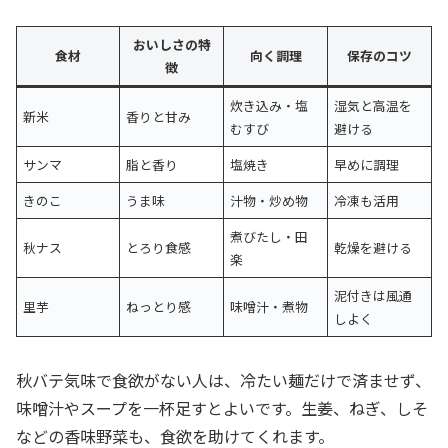
おいしさの特
食材
向く調理
保存のコツ
徴
炊き込み・塩
湿気と高温を
新米
香りと甘み
むすび
避ける
サンマ
脂と香り
塩焼き
早めに調理
きのこ
うま味
汁物・炒め物
冷凍も活用
煮びたし・田
秋ナス
とろり食感
乾燥を避ける
楽
泥付きは風通
里芋
ねっとり感
味噌汁・煮物
しよく
秋バテ気味で食欲がない人は、冷たい麺だけで済ませず、
味噌汁やスープを一杯足すとよいです。生姜、ねぎ、しそ
などの香味野菜も、食欲を助けてくれます。