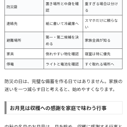
置き場所と中身を確
重すぎる場合は分け
防災袋
認
る
スマホだけに頼らな
連絡先
紙に書いて冷蔵庫へ
い
第一・第二候補を決
避難場所
家族全員が知る
める
家具
倒れやすい物を確認
寝室は特に優先
停電
ライトと電池を確認
すぐ取れる場所へ
防災の日は、完璧な備蓄を作る日ではありません。家族の
迷いを一つ減らす日と考えると、始めやすくなります。
お月見は収穫への感謝を家庭で味わう行事
中秋の名月のお月見は、月を眺め、収穫に感謝する行事と