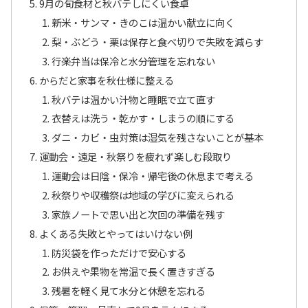
9月の旬食材と秋バテしにくい食卓
新米・サンマ・きのこは温かい献立に向く
梨・ぶどう・栗は保存と食べ切りで失敗を減らす
行楽弁当は保冷と水分管理を忘れない
からだと家事を秋仕様に整える
秋バテは温かい汁物と睡眠で立て直す
衣替えは洗う・乾かす・しまうの順にする
ダニ・カビ・虫対策は湿気を残さないことが基本
運動会・遠足・秋祭りを疲れず楽しむ段取り
運動会は日陰・保冷・帰宅後の休息まで考える
秋祭りや収穫祭は地域の学びに変えられる
家族ノートで思い出と次回の準備を残す
よくある失敗とやってはいけない例
防災袋を作っただけで安心する
お供えや果物を常温で長く置きすぎる
残暑を軽く見て水分と休憩を忘れる