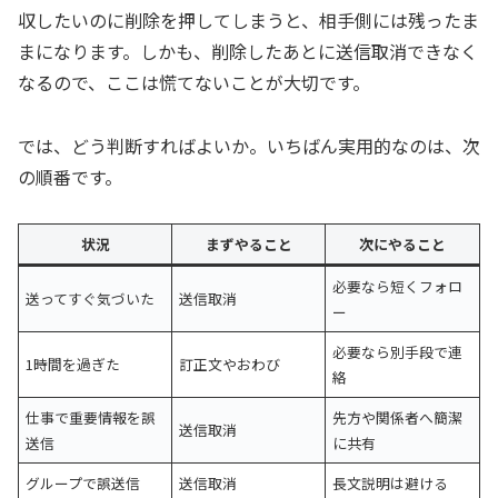
収したいのに削除を押してしまうと、相手側には残ったま
まになります。しかも、削除したあとに送信取消できなく
なるので、ここは慌てないことが大切です。
では、どう判断すればよいか。いちばん実用的なのは、次
の順番です。
状況
まずやること
次にやること
必要なら短くフォロ
送ってすぐ気づいた
送信取消
ー
必要なら別手段で連
1時間を過ぎた
訂正文やおわび
絡
仕事で重要情報を誤
先方や関係者へ簡潔
送信取消
送信
に共有
グループで誤送信
送信取消
長文説明は避ける