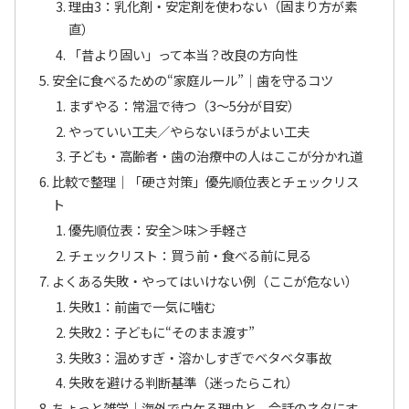
理由3：乳化剤・安定剤を使わない（固まり方が素
直）
「昔より固い」って本当？改良の方向性
安全に食べるための“家庭ルール”｜歯を守るコツ
まずやる：常温で待つ（3〜5分が目安）
やっていい工夫／やらないほうがよい工夫
子ども・高齢者・歯の治療中の人はここが分かれ道
比較で整理｜「硬さ対策」優先順位表とチェックリス
ト
優先順位表：安全＞味＞手軽さ
チェックリスト：買う前・食べる前に見る
よくある失敗・やってはいけない例（ここが危ない）
失敗1：前歯で一気に噛む
失敗2：子どもに“そのまま渡す”
失敗3：温めすぎ・溶かしすぎでベタベタ事故
失敗を避ける判断基準（迷ったらこれ）
ちょっと雑学｜海外でウケる理由と、会話のネタにす