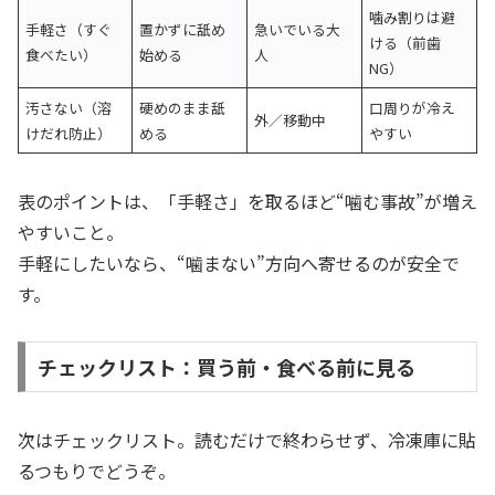
噛み割りは避
手軽さ（すぐ
置かずに舐め
急いでいる大
ける（前歯
食べたい）
始める
人
NG）
汚さない（溶
硬めのまま舐
口周りが冷え
外／移動中
けだれ防止）
める
やすい
表のポイントは、「手軽さ」を取るほど“噛む事故”が増え
やすいこと。
手軽にしたいなら、“噛まない”方向へ寄せるのが安全で
す。
チェックリスト：買う前・食べる前に見る
次はチェックリスト。読むだけで終わらせず、冷凍庫に貼
るつもりでどうぞ。