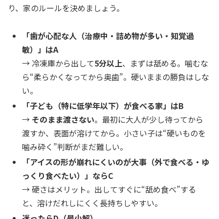
り、家のルールを決めましょう。
「歯が心配な人（治療中・詰め物が多い・知覚過
敏）」はA
→ 冷凍庫から出して
5分以上
、まずは舐める。噛むな
ら“柔らかくなってから奥歯”。硬いままの勝負はしな
い。
「子ども（特に低学年以下）が食べる家」はB
→
そのまま渡さない
。最初に大人が少し待ってから
渡すか、表面が溶けてから。小さい子は“硬いものを
噛み砕く”判断がまだ難しい。
「アイスの形が崩れにくいのが大事（外で食べる・ゆ
っくり食べたい）」ならC
→ 硬さはメリット。出してすぐに“舐め食べ”する
と、溶けだれしにくく長持ちしやすい。
迷ったらD（最小解）