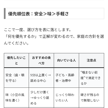
優先順位表：安全＞味＞手軽さ
ここで一度、選び方を表に落とします。
「何を優先するか」で正解が変わるので、家庭の方針を選
んでください。
優先したいこ
おすすめの食
向いている人
注意点
と
べ方
“噛まない前
安全（歯・顎
5分以上置く→
子ども・高齢
提”で満足でき
を守る）
舐める中心
者・治療中
るか
少しだけ置く
味（小豆の風
じっくり味わ
硬さが残るの
→ゆっくり舐
味を濃く）
いたい人
で無理しない
める