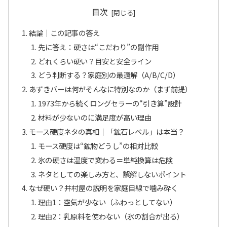
目次
結論｜この記事の答え
先に答え：硬さは“こだわり”の副作用
どれくらい硬い？目安と安全ライン
どう判断する？家庭別の最適解（A/B/C/D）
あずきバーは何がそんなに特別なのか（まず前提）
1973年から続くロングセラーの“引き算”設計
材料が少ないのに満足度が高い理由
モース硬度ネタの真相｜「鉱石レベル」は本当？
モース硬度は“鉱物どうし”の相対比較
氷の硬さは温度で変わる＝単純換算は危険
ネタとしての楽しみ方と、誤解しないポイント
なぜ硬い？井村屋の説明を家庭目線で噛み砕く
理由1：空気が少ない（ふわっとしてない）
理由2：乳原料を使わない（氷の割合が出る）