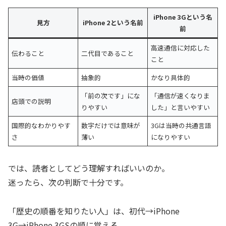
iPhone 3Gという名
見方
iPhone 2という名前
前
高速通信に対応した
伝わること
二代目であること
こと
当時の価値
抽象的
かなり具体的
「前の次です」にな
「通信が速くなりま
店頭での説明
りやすい
した」と言いやすい
国際的なわかりやす
数字だけでは意味が
3Gは当時の共通言語
さ
薄い
になりやすい
では、読者としてどう理解すればいいのか。
迷ったら、次の判断で十分です。
「歴史の順番を知りたい人」は、初代→iPhone
3G→iPhone 3GSの順に覚える。