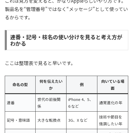
これは見方を変えると、かなりAppleらしいやり方です。
製品名を“管理番号”ではなく“メッセージ”として使ってい
るからです。
連番・記号・枝名の使い分けを見ると考え方が
わかる
ここは整理表で見ると早いです。
何を伝えたい
向いている場
命名の型
例
か
面
世代の前後関
iPhone 4、5、
連番
通常進化の年
係
6 など
技術や節目を
記号・意味語
大きな転換点
3G、X など
強調したい年