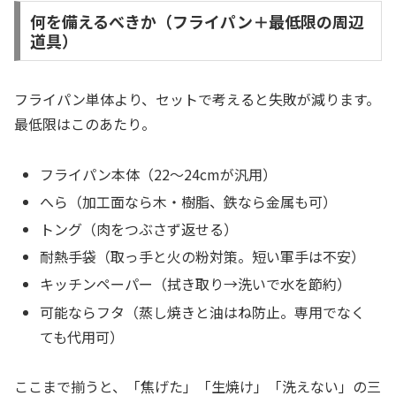
何を備えるべきか（フライパン＋最低限の周辺
道具）
フライパン単体より、セットで考えると失敗が減ります。
最低限はこのあたり。
フライパン本体（22〜24cmが汎用）
へら（加工面なら木・樹脂、鉄なら金属も可）
トング（肉をつぶさず返せる）
耐熱手袋（取っ手と火の粉対策。短い軍手は不安）
キッチンペーパー（拭き取り→洗いで水を節約）
可能ならフタ（蒸し焼きと油はね防止。専用でなく
ても代用可）
ここまで揃うと、「焦げた」「生焼け」「洗えない」の三