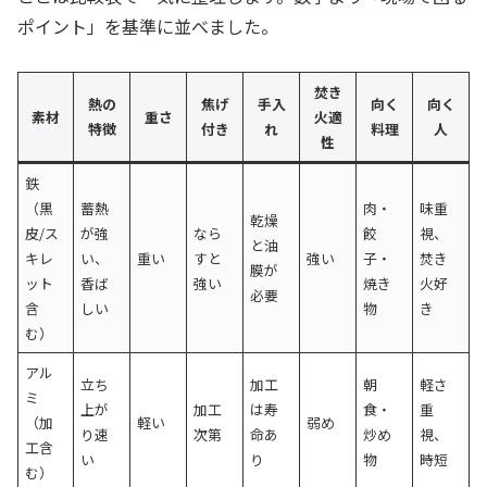
ポイント」を基準に並べました。
焚き
熱の
焦げ
手入
向く
向く
素材
重さ
火適
特徴
付き
れ
料理
人
性
鉄
（黒
蓄熱
肉・
味重
乾燥
皮/ス
が強
なら
餃
視、
と油
キレ
い、
重い
すと
強い
子・
焚き
膜が
ット
香ば
強い
焼き
火好
必要
含
しい
物
き
む）
アル
立ち
加工
朝
軽さ
ミ
上が
加工
は寿
食・
重
（加
軽い
弱め
り速
次第
命あ
炒め
視、
工含
い
り
物
時短
む）