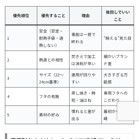
後回しでいい
優先順位
優先すること
理由
こと
安全（安定・
事故は一発で
1
耐熱手袋・過
“映える”見た目
終わる
熱しない）
焚き火で加工
細かいブラン
2
熱源との相性
は消耗が早い
ド差
サイズ（22〜
運用が回りや
大きすぎる万
3
24cm基準）
すい
能感
蒸し焼き・時
専用フタへの
4
フタの有無
短・油はね
こだわり
慣れると差が
最初から最高
5
素材の好み
出る
峰