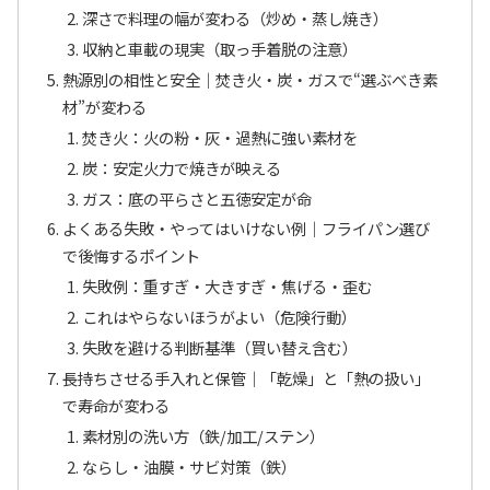
深さで料理の幅が変わる（炒め・蒸し焼き）
収納と車載の現実（取っ手着脱の注意）
熱源別の相性と安全｜焚き火・炭・ガスで“選ぶべき素
材”が変わる
焚き火：火の粉・灰・過熱に強い素材を
炭：安定火力で焼きが映える
ガス：底の平らさと五徳安定が命
よくある失敗・やってはいけない例｜フライパン選び
で後悔するポイント
失敗例：重すぎ・大きすぎ・焦げる・歪む
これはやらないほうがよい（危険行動）
失敗を避ける判断基準（買い替え含む）
長持ちさせる手入れと保管｜「乾燥」と「熱の扱い」
で寿命が変わる
素材別の洗い方（鉄/加工/ステン）
ならし・油膜・サビ対策（鉄）