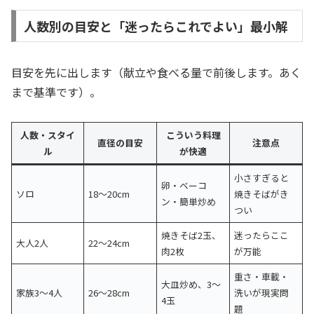
人数別の目安と「迷ったらこれでよい」最小解
目安を先に出します（献立や食べる量で前後します。あく
まで基準です）。
人数・スタイ
こういう料理
直径の目安
注意点
ル
が快適
小さすぎると
卵・ベーコ
ソロ
18〜20cm
焼きそばがき
ン・簡単炒め
つい
焼きそば2玉、
迷ったらここ
大人2人
22〜24cm
肉2枚
が万能
重さ・車載・
大皿炒め、3〜
家族3〜4人
26〜28cm
洗いが現実問
4玉
題