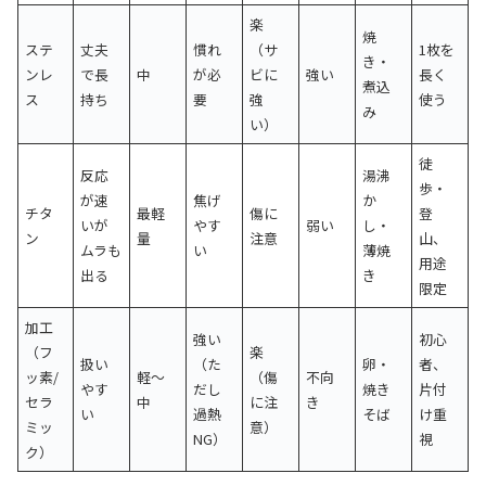
楽
焼
ステ
丈夫
慣れ
（サ
1枚を
き・
ンレ
で長
中
が必
ビに
強い
長く
煮込
ス
持ち
要
強
使う
み
い）
徒
反応
湯沸
歩・
が速
焦げ
か
チタ
最軽
傷に
登
いが
やす
弱い
し・
ン
量
注意
山、
ムラも
い
薄焼
用途
出る
き
限定
加工
強い
初心
（フ
楽
扱い
（た
卵・
者、
ッ素/
軽〜
（傷
不向
やす
だし
焼き
片付
セラ
中
に注
き
い
過熱
そば
け重
ミッ
意）
NG）
視
ク）