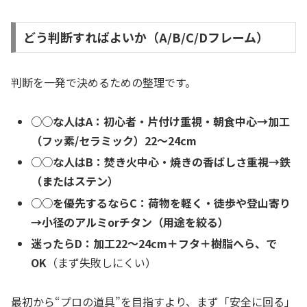
どう判断すればよいか（A/B/C/Dフレーム）
判断を一発で決めるための整理です。
○○な人はA：初心者・片付け重視・朝食中心→加工
（フッ素/セラミック）22〜24cm
○○な人はB：焚き火中心・焼きの香ばしさ重視→鉄
（またはステン）
○○を優先するならC：荷物を軽く・徒歩や登山寄り
→小径のアルミorチタン（用途を絞る）
迷ったらD：加工22〜24cm＋フタ＋樹脂へら、で
OK
（まず失敗しにくい）
最初から“プロの道具”を目指すより、まず「安全に回る」