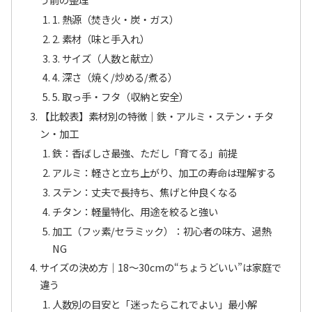
1. 熱源（焚き火・炭・ガス）
2. 素材（味と手入れ）
3. サイズ（人数と献立）
4. 深さ（焼く/炒める/煮る）
5. 取っ手・フタ（収納と安全）
【比較表】素材別の特徴｜鉄・アルミ・ステン・チタ
ン・加工
鉄：香ばしさ最強、ただし「育てる」前提
アルミ：軽さと立ち上がり、加工の寿命は理解する
ステン：丈夫で長持ち、焦げと仲良くなる
チタン：軽量特化、用途を絞ると強い
加工（フッ素/セラミック）：初心者の味方、過熱
NG
サイズの決め方｜18〜30cmの“ちょうどいい”は家庭で
違う
人数別の目安と「迷ったらこれでよい」最小解