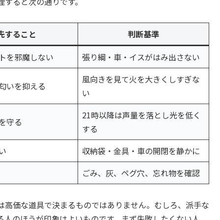
理すると次の通りです。
先すること
判断基準
トを邪魔しない
張り綱・車・イスがはみ出さない
風向きを見て火を大きくしすぎな
匂いを抑える
い
21時以降は声量を落とし光を低く
を守る
する
い
収納袋・金具・車の開閉を静かに
ごみ、灰、ペグ穴、忘れ物を確認
は高価な道具で決まるものではありません。むしろ、派手な
る人のほうが印象はよいものです。まず失敗したくない人