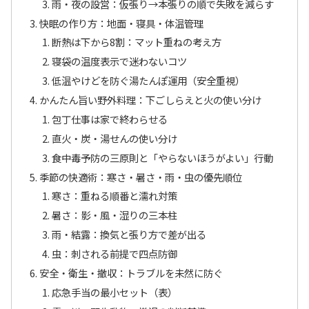
雨・夜の設営：仮張り→本張りの順で失敗を減らす
快眠の作り方：地面・寝具・体温管理
断熱は下から8割：マット重ねの考え方
寝袋の温度表示で迷わないコツ
低温やけどを防ぐ湯たんぽ運用（安全重視）
かんたん旨い野外料理：下ごしらえと火の使い分け
包丁仕事は家で終わらせる
直火・炭・湯せんの使い分け
食中毒予防の三原則と「やらないほうがよい」行動
季節の快適術：寒さ・暑さ・雨・虫の優先順位
寒さ：重ねる順番と濡れ対策
暑さ：影・風・湿りの三本柱
雨・結露：換気と張り方で差が出る
虫：刺される前提で四点防御
安全・衛生・撤収：トラブルを未然に防ぐ
応急手当の最小セット（表）