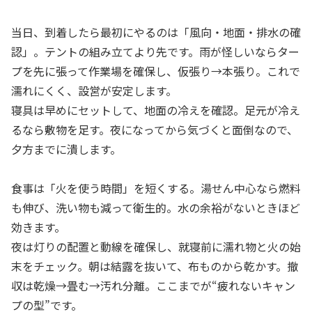
当日、到着したら最初にやるのは「風向・地面・排水の確
認」。テントの組み立てより先です。雨が怪しいならター
プを先に張って作業場を確保し、仮張り→本張り。これで
濡れにくく、設営が安定します。
寝具は早めにセットして、地面の冷えを確認。足元が冷え
るなら敷物を足す。夜になってから気づくと面倒なので、
夕方までに潰します。
食事は「火を使う時間」を短くする。湯せん中心なら燃料
も伸び、洗い物も減って衛生的。水の余裕がないときほど
効きます。
夜は灯りの配置と動線を確保し、就寝前に濡れ物と火の始
末をチェック。朝は結露を抜いて、布ものから乾かす。撤
収は乾燥→畳む→汚れ分離。ここまでが“疲れないキャン
プの型”です。