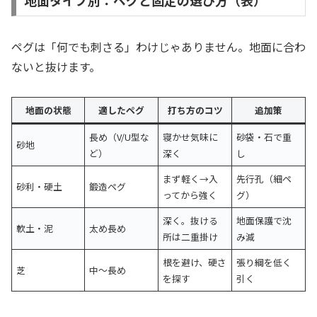
地面タイプ別：ペグと固定の選び方（表）
ペグは「何でも刺さる」わけじゃありません。地面に合わ
ないと抜けます。
地面の状態
適したペグ
打ち方のコツ
追加策
長め（V/U型な
寝かせ気味に
砂袋・石で重
砂地
ど）
深く
し
まず軽く→入
先行孔（細ペ
砂利・硬土
鍛造ペグ
ってから強く
グ）
深く。抜ける
地面保護で沈
軟土・泥
太め長め
所は二重掛け
み減
根を避け、硬さ
張り綱を低く
芝
中〜長め
を探す
引く