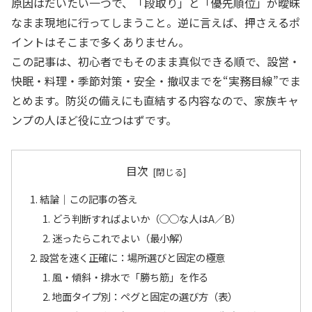
原因はだいたい一つで、「段取り」と「優先順位」が曖昧
なまま現地に行ってしまうこと。逆に言えば、押さえるポ
イントはそこまで多くありません。
この記事は、初心者でもそのまま真似できる順で、設営・
快眠・料理・季節対策・安全・撤収までを“実務目線”でま
とめます。防災の備えにも直結する内容なので、家族キャ
ンプの人ほど役に立つはずです。
目次
結論｜この記事の答え
どう判断すればよいか（○○な人はA／B）
迷ったらこれでよい（最小解）
設営を速く正確に：場所選びと固定の極意
風・傾斜・排水で「勝ち筋」を作る
地面タイプ別：ペグと固定の選び方（表）