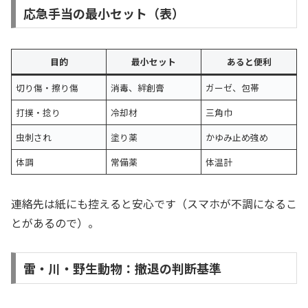
応急手当の最小セット（表）
目的
最小セット
あると便利
切り傷・擦り傷
消毒、絆創膏
ガーゼ、包帯
打撲・捻り
冷却材
三角巾
虫刺され
塗り薬
かゆみ止め強め
体調
常備薬
体温計
連絡先は紙にも控えると安心です（スマホが不調になるこ
とがあるので）。
雷・川・野生動物：撤退の判断基準