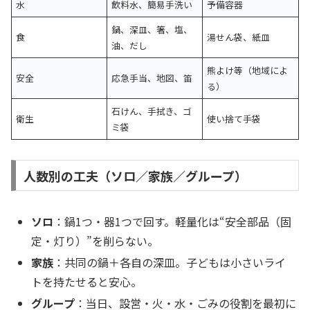
水
飲料水、簡易手洗い
予備容器
鍋、深皿、箸、塩、
食
湯せん袋、紙皿
油、だし
熊よけ等（地域によ
安全
応急手当、地図、笛
る）
石けん、手拭き、ゴ
衛生
使い捨て手袋
ミ袋
人数別の工夫（ソロ／家族／グループ）
ソロ
：鍋1つ・器1つで回す。軽量化は“安全部品（固
定・灯り）”を削らない。
家族
：共同の鍋＋各自の深皿。子どもは小さいライ
トを持たせると安心。
グループ
：当日、設営・火・水・ごみの役割を最初に