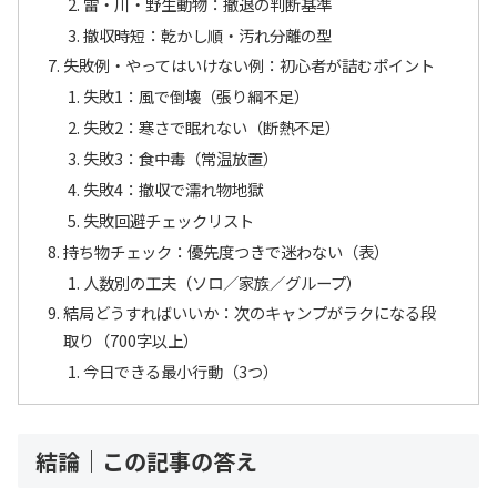
雷・川・野生動物：撤退の判断基準
撤収時短：乾かし順・汚れ分離の型
失敗例・やってはいけない例：初心者が詰むポイント
失敗1：風で倒壊（張り綱不足）
失敗2：寒さで眠れない（断熱不足）
失敗3：食中毒（常温放置）
失敗4：撤収で濡れ物地獄
失敗回避チェックリスト
持ち物チェック：優先度つきで迷わない（表）
人数別の工夫（ソロ／家族／グループ）
結局どうすればいいか：次のキャンプがラクになる段
取り（700字以上）
今日できる最小行動（3つ）
結論｜この記事の答え