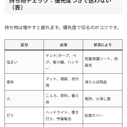
持ち物チェック：優先度つきで迷わない
（表）
持ち物は増やすと疲れます。優先度で切るのがコツです。
区分
必須
状況により
テント/タープ、ペ
地面保護シート、防
住まい
グ、張り綱、ハンマ
風布
ー
マット、寝袋、枕代
寝具
湯たんぽ用品
用
こんろ、燃料、着火
火
風防、火消し壺
具
ヘッドライト、置き
灯り
拡散カバー
灯り、予備電池