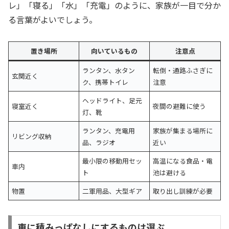
レ」「寝る」「水」「充電」のように、家族が一目で分か
る言葉がよいでしょう。
置き場所
向いているもの
注意点
ランタン、水タン
転倒・通路ふさぎに
玄関近く
ク、携帯トイレ
注意
ヘッドライト、足元
寝室近く
夜間の避難に使う
灯、靴
ランタン、充電用
家族が集まる場所に
リビング収納
品、ラジオ
近い
最小限の移動用セッ
高温になる食品・電
車内
ト
池は避ける
物置
二軍用品、大型ギア
取り出し訓練が必要
車に積みっぱなしにするものは選ぶ