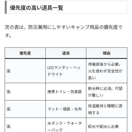
優先度の高い道具一覧
次の表は、防災兼用にしやすいキャンプ用品の優先度で
す。
優先度
道具
理由
停電直後から必要。
LEDランタン・ヘッ
高
火を使わず安全性が
ドライト
高い
断水時に必須。代替
高
携帯トイレ・防臭袋
が難しい
体温維持と睡眠に直
高
マット・寝袋・毛布
結する
水タンク・ウォータ
高
給水や配水に必要
ーバッグ