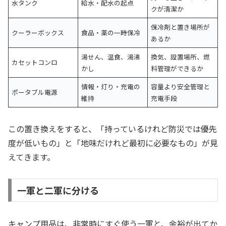
水タンク
給水・配水の起点
クが清潔か
保冷剤と置き場所が
クーラーボックス
食品・薬の一時保冷
あるか
湯せん、温食、湯沸
換気、設置場所、燃
カセットコンロ
かし
料管理ができるか
情報・灯り・充電の
容量より安全管理と
ポータブル電源
維持
充電手段
この置き換えをすると、「持っているけれど防災では優先
度が低いもの」と「地味だけれど最初に必要なもの」が見
えてきます。
一軍と二軍に分ける
キャンプ用品は、非常時にすぐ使う一軍と、余裕が出てか