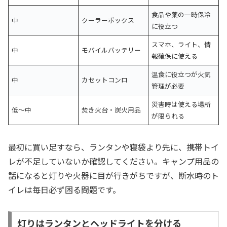
食品や薬の一時保冷
中
クーラーボックス
に役立つ
スマホ、ライト、情
中
モバイルバッテリー
報確保に使える
温食に役立つが火気
中
カセットコンロ
管理が必要
災害時は使える場所
低〜中
焚き火台・炭火用品
が限られる
最初に買い足すなら、ランタンや寝袋より先に、携帯トイ
レが不足していないか確認してください。キャンプ用品の
話になると灯りや火器に目が行きがちですが、断水時のト
イレは毎日必ず困る問題です。
灯りはランタンとヘッドライトを分ける