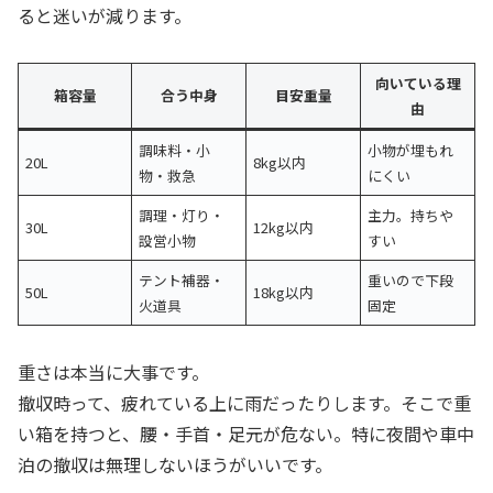
ると迷いが減ります。
向いている理
箱容量
合う中身
目安重量
由
調味料・小
小物が埋もれ
20L
8kg以内
物・救急
にくい
調理・灯り・
主力。持ちや
30L
12kg以内
設営小物
すい
テント補器・
重いので下段
50L
18kg以内
火道具
固定
重さは本当に大事です。
撤収時って、疲れている上に雨だったりします。そこで重
い箱を持つと、腰・手首・足元が危ない。特に夜間や車中
泊の撤収は無理しないほうがいいです。