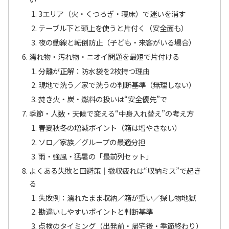
3エリア（火・くつろぎ・寝床）で迷いを消す
テーブル下と頭上を使うと片付く（安全面も）
夜の動線と転倒防止（子ども・来客がいる場合）
濡れ物・汚れ物・ニオイ問題を最短で片付ける
分離が正解：防水袋を2枚持つ理由
現地で洗う／家で洗うの判断基準（無理しない）
焚き火・炭・燃料の扱いは“安全優先”で
季節・人数・天候で変える“中身入れ替え”の考え方
春夏秋冬の増減ポイント（箱は増やさない）
ソロ／家族／グループの最適分担
雨・強風・猛暑の「最前列セット」
よくある失敗と回避策｜撤収疲れは“収納ミス”で起き
る
失敗例：濡れたまま収納／箱が重い／探し物地獄
勘違いしやすいポイントと判断基準
点検のタイミング（出発前・帰宅後・季節終わり）