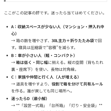
ここがこの記事の肝です。迷ったら当てはめてください。
A：収納スペースが少ない人（マンション・押入れ中
心）
→ 箱の数を増やさず、
30L主力＋折りたたみ袋
で回
す。寝具は圧縮袋で“容積”を減らす。
B：車が小さい人（軽・コンパクト）
→
箱は低く・同じ幅
に揃える。縦の空間（背もたれ
裏・座席下）を使い、長物は対角線。
C：家族や仲間と行く人（人が増える）
→ 道具を増やすより、
役割で箱を分けて共有ルール
を作る。誰が戻しても同じ場所へ。
迷ったらD（最小解）
→ **「設営一式箱」「台所箱」「灯り・安全袋」**