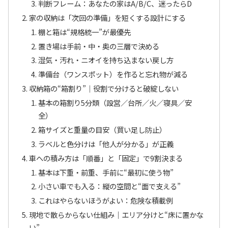
判断フレーム：あなたの家はA/B/C、迷ったらD
家の収納は「次回の準備」を短くする設計にする
棚と箱は“規格統一”が最優先
置き場は手前・中・奥の三層で決める
湿気・汚れ・ニオイを持ち込まない戻し方
準備台（ワンスポット）を作ると忘れ物が減る
収納箱の“箱割り”｜役割で分けると破綻しない
基本の箱割り5分類（設営／台所／火／寝具／安
全）
箱サイズと重量の目安（買い足し防止）
ラベルと色分けは「他人が分かる」が正義
車への積み方は「順番」と「固定」で9割決まる
基本は下重・前重、手前に“最初に使う物”
小さい車でも入る：縦の空間と“面で支える”
これはやらないほうがよい：危険な積載例
現地で散らからない仕組み｜エリア分けと“床に置かな
い”