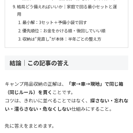
結局どう備えればいいか｜家庭で回る最小セットと運
用
最小解：3セット＋予備小袋で回す
優先順位：お金をかける順・後回しでいい順
収納は“見直し”が本体：半年ごとの整え方
結論｜この記事の答え
キャンプ用品収納の正解は、
「家→車→現地」で同じ箱
（同じルール）を貫く
ことです。
コツは、きれいに並べることではなく、
探さない・忘れな
い・濡らさない・危なくしない
仕組みにすること。
先に答えをまとめます。