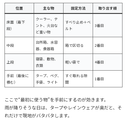
位置
主な物
固定方法
取り出す順
クーラー、テ
床面（最下
すべり止め＋ベ
ント、火台な
3番目
段）
ルト
ど重い物
台所箱、水容
中段
箱で区切る
2番目
器、食器箱
寝袋、敷物、
上段
軽い袋で
4番目
衣類
手前（最後に
タープ、ペグ、
すぐ取れる隙
1番目
積む）
手袋、ライト
間
ここで“最初に使う物”を手前にするのが効きます。
雨が降りそうな日は、タープやレインウェアが奥だと、そ
れだけで現地がバタバタします。