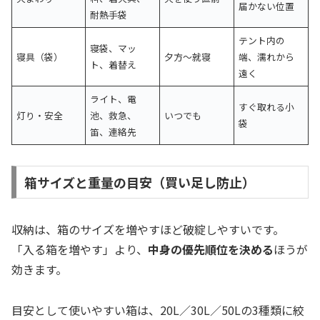
届かない位置
耐熱手袋
テント内の
寝袋、マッ
寝具（袋）
夕方〜就寝
端、濡れから
ト、着替え
遠く
ライト、電
すぐ取れる小
灯り・安全
池、救急、
いつでも
袋
笛、連絡先
箱サイズと重量の目安（買い足し防止）
収納は、箱のサイズを増やすほど破綻しやすいです。
「入る箱を増やす」より、
中身の優先順位を決める
ほうが
効きます。
目安として使いやすい箱は、20L／30L／50Lの3種類に絞