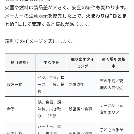
火器や燃料は製品差が大きく、安全の条件も変わります。
メーカーの注意表示を優先した上で、
火まわりは“ひとま
とめ”にして管理
すると事故が減ります。
箱割りのイメージを表にします。
取り出すタイ
置く場所の基
箱（役割）
主な中身
ミング
本
ペグ、打具、ロ
車の手前／現
設営一式
ープ、手袋、補
到着直後
地の入口付近
修
鍋、食器、調
テーブル下 or
台所
味料、拭き取
設営後〜食事
台所エリア
り、ゴミ袋
バーナー、燃
子どもの手が
火まわり
料、着火具、
火を使う直前