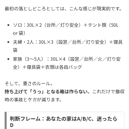
最初の落としどころとしては、こんな感じが現実的です。
ソロ：30L×2（台所／灯り安全）＋テント類（50L
or 袋）
夫婦・2人：30L×3（設営／台所／灯り安全）＋寝具
袋
家族（3〜5人）：30L×4（設営／台所／火／灯り安
全）＋寝具袋＋衣類は各自バッグ
そして、重さのルール。
持ち上げて「うっ」となる箱は作らない
。これだけで撤収
時の事故とケガが減ります。
判断フレーム：あなたの家はA/B/C、迷ったら
D