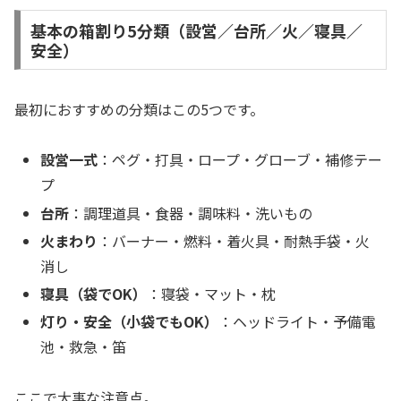
基本の箱割り5分類（設営／台所／火／寝具／
安全）
最初におすすめの分類はこの5つです。
設営一式
：ペグ・打具・ロープ・グローブ・補修テー
プ
台所
：調理道具・食器・調味料・洗いもの
火まわり
：バーナー・燃料・着火具・耐熱手袋・火
消し
寝具（袋でOK）
：寝袋・マット・枕
灯り・安全（小袋でもOK）
：ヘッドライト・予備電
池・救急・笛
ここで大事な注意点。