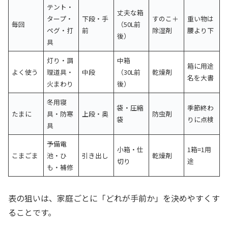
テント・
丈夫な箱
タープ・
下段・手
すのこ＋
重い物は
毎回
（50L前
ペグ・打
前
除湿剤
腰より下
後）
具
灯り・調
中箱
箱に用途
よく使う
理道具・
中段
（30L前
乾燥剤
名を大書
火まわり
後）
冬用寝
袋・圧縮
季節終わ
たまに
具・防寒
上段・奥
防虫剤
袋
りに点検
具
予備電
小箱・仕
1箱=1用
こまごま
池・ひ
引き出し
乾燥剤
切り
途
も・補修
表の狙いは、家庭ごとに「どれが手前か」を決めやすくす
ることです。