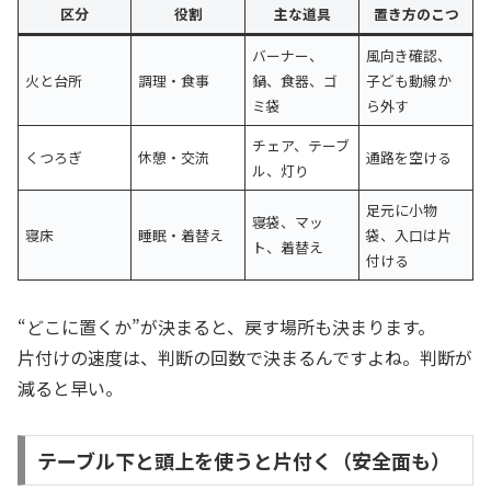
区分
役割
主な道具
置き方のこつ
バーナー、
風向き確認、
火と台所
調理・食事
鍋、食器、ゴ
子ども動線か
ミ袋
ら外す
チェア、テーブ
くつろぎ
休憩・交流
通路を空ける
ル、灯り
足元に小物
寝袋、マッ
寝床
睡眠・着替え
袋、入口は片
ト、着替え
付ける
“どこに置くか”が決まると、戻す場所も決まります。
片付けの速度は、判断の回数で決まるんですよね。判断が
減ると早い。
テーブル下と頭上を使うと片付く（安全面も）