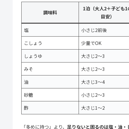
1泊（大人2＋子ども1
調味料
目安）
塩
小さじ2前後
こしょう
少量でOK
しょうゆ
大さじ2〜3
みそ
大さじ2〜3
油
大さじ3〜4
砂糖
小さじ2〜3
酢
大さじ1〜2
「多めに持つ」より、
足りないと困るのは塩・油・