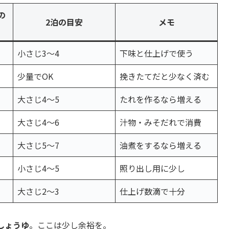
の
2泊の目安
メモ
小さじ3〜4
下味と仕上げで使う
少量でOK
挽きたてだと少なく済む
大さじ4〜5
たれを作るなら増える
大さじ4〜6
汁物・みそだれで消費
大さじ5〜7
油煮をするなら増える
小さじ4〜5
照り出し用に少し
大さじ2〜3
仕上げ数滴で十分
しょうゆ
。ここは少し余裕を。