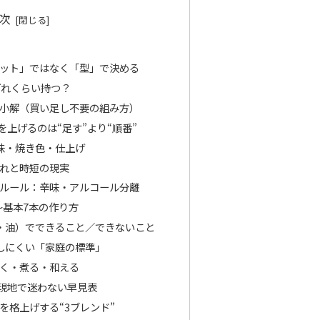
次
ット」ではなく「型」で決める
どれくらい持つ？
小解（買い足し不要の組み方）
上げるのは“足す”より“順番”
味・焼き色・仕上げ
れと時短の現実
ルール：辛味・アルコール分離
〜基本7本の作り方
・油）でできること／できないこと
しにくい「家庭の標準」
く・煮る・和える
現地で迷わない早見表
を格上げする“3ブレンド”