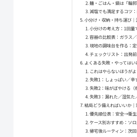
麺・ごはん・鍋は「輪郭
減塩でも満足するコツ：
小分け・収納・持ち運び｜
小分けの考え方：1回量
容器の比較表：ガラス／
現地の調味台を作る：定
チェックリスト：出発前
よくある失敗・やってはい
これはやらないほうがよ
失敗1：しょっぱい／辛
失敗2：味がぼやける（
失敗3：漏れた／湿気た
結局どう備えればいいか｜
優先順位表：安全→衛生
ケース別おすすめ：ソロ
帰宅後ルーティン：次回