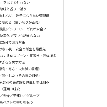
」を出すと外れない
酸味と香りで補う
漏れない、迷子にならない管理術
で詰める（使い切りが正義）
樹脂／シリコン、どれが安全？
位置化で夜でも詰まらない
に5分で漏れ対策
けない例｜安全と衛生を最優先
い：共有スプーン・直置き・液体過多
すぎるを戻す方法
標高・寒さ・火加減の影響）
／酸化した（その場の対処）
家庭別の最適解と見直しの仕組み
→運用→味変
／夫婦／子連れ／グループ
もベストな香りを保つ