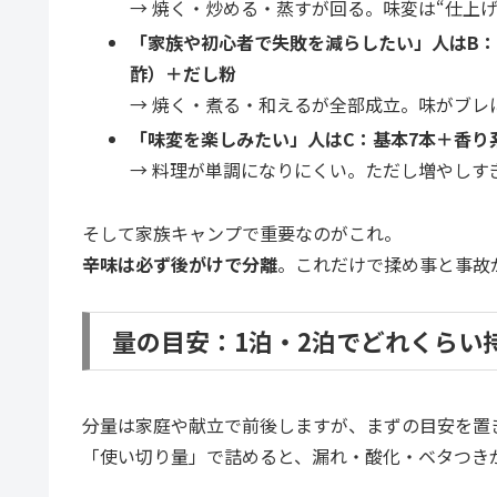
→ 焼く・炒める・蒸すが回る。味変は“仕上
「家族や初心者で失敗を減らしたい」人はB：
酢）＋だし粉
→ 焼く・煮る・和えるが全部成立。味がブレ
「味変を楽しみたい」人はC：基本7本＋香り
→ 料理が単調になりにくい。ただし増やしす
そして家族キャンプで重要なのがこれ。
辛味は必ず後がけで分離
。これだけで揉め事と事故
量の目安：1泊・2泊でどれくらい
分量は家庭や献立で前後しますが、まずの目安を置
「使い切り量」で詰めると、漏れ・酸化・ベタつき