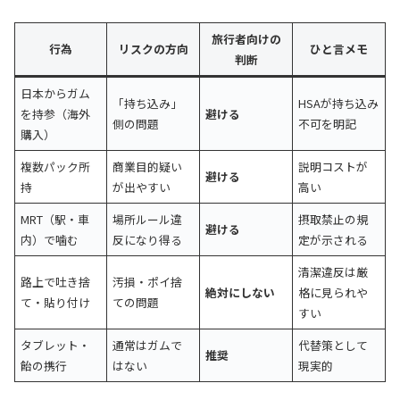
旅行者向けの
行為
リスクの方向
ひと言メモ
判断
日本からガム
「持ち込み」
HSAが持ち込み
を持参（海外
避ける
側の問題
不可を明記
購入）
複数パック所
商業目的疑い
説明コストが
避ける
持
が出やすい
高い
MRT（駅・車
場所ルール違
摂取禁止の規
避ける
内）で噛む
反になり得る
定が示される
清潔違反は厳
路上で吐き捨
汚損・ポイ捨
絶対にしない
格に見られや
て・貼り付け
ての問題
すい
タブレット・
通常はガムで
代替策として
推奨
飴の携行
はない
現実的