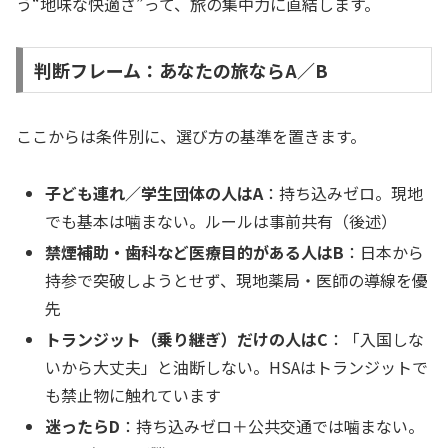
う“地味な快適さ”って、旅の集中力に直結します。
判断フレーム：あなたの旅ならA／B
ここからは条件別に、選び方の基準を置きます。
子ども連れ／学生団体の人はA
：持ち込みゼロ。現地
でも基本は噛まない。ルールは事前共有（後述）
禁煙補助・歯科など医療目的がある人はB
：日本から
持参で突破しようとせず、現地薬局・医師の導線を優
先
トランジット（乗り継ぎ）だけの人はC
：「入国しな
いから大丈夫」と油断しない。HSAはトランジットで
も禁止物に触れています
迷ったらD
：持ち込みゼロ＋公共交通では噛まない。