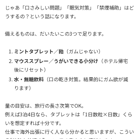
じゃあ「口さみしい問題」「眠気対策」「禁煙補助」はど
うするの？という話になります。
備えるものは、だいたいこの3つで足ります。
ミントタブレット／飴
（ガムじゃない）
マウススプレー／うがいできる小分け
（ホテル帰宅
後にリセット）
水・無糖飲料
（口の乾き対策。結果的にガム欲が減
ります）
量の目安は、旅行の長さ次第でOK。
例えば3泊4日なら、タブレットは「1日数粒×日数」くら
いを想定すれば十分です。
仕事で海外出張に行く人なら分かると思いますが、こうい