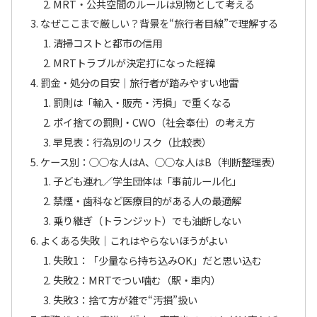
MRT・公共空間のルールは別物として考える
なぜここまで厳しい？背景を“旅行者目線”で理解する
清掃コストと都市の信用
MRTトラブルが決定打になった経緯
罰金・処分の目安｜旅行者が踏みやすい地雷
罰則は「輸入・販売・汚損」で重くなる
ポイ捨ての罰則・CWO（社会奉仕）の考え方
早見表：行為別のリスク（比較表）
ケース別：○○な人はA、○○な人はB（判断整理表）
子ども連れ／学生団体は「事前ルール化」
禁煙・歯科など医療目的がある人の最適解
乗り継ぎ（トランジット）でも油断しない
よくある失敗｜これはやらないほうがよい
失敗1：「少量なら持ち込みOK」だと思い込む
失敗2：MRTでつい噛む（駅・車内）
失敗3：捨て方が雑で“汚損”扱い