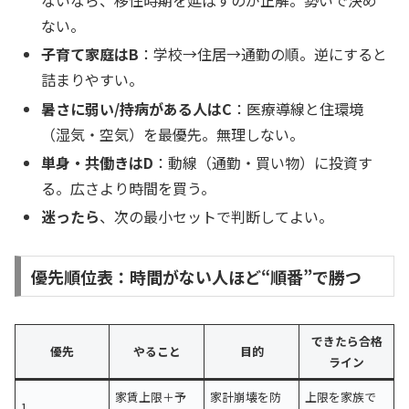
ないなら、移住時期を延ばすのが正解。勢いで決め
ない。
子育て家庭はB
：学校→住居→通勤の順。逆にすると
詰まりやすい。
暑さに弱い/持病がある人はC
：医療導線と住環境
（湿気・空気）を最優先。無理しない。
単身・共働きはD
：動線（通勤・買い物）に投資す
る。広さより時間を買う。
迷ったら
、次の最小セットで判断してよい。
優先順位表：時間がない人ほど“順番”で勝つ
できたら合格
優先
やること
目的
ライン
家賃上限＋予
家計崩壊を防
上限を家族で
1