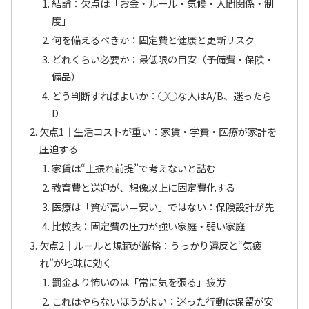
結論：欠点は「お金・ルール・気候・人間関係・制
度」
何を備えるべきか：固定費と健康と更新リスク
どれくらい必要か：最低限の目安（予備費・保険・
備品）
どう判断すればよいか：○○な人はA/B、迷ったら
D
欠点1｜生活コストが重い：家賃・学費・医療が家計を
圧迫する
家賃は“上振れ前提”で考えないと詰む
教育費と送迎が、想像以上に固定費化する
医療は「質が高い＝安い」ではない：保険設計が先
比較表：固定費の圧力が強い家庭・弱い家庭
欠点2｜ルールと規範が厳格：うっかり違反と“気疲
れ”が地味に効く
罰金より怖いのは「常に気を張る」疲労
これはやらないほうがよい：迷った行動は保留が安