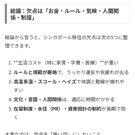
結論：欠点は「お金・ルール・気候・人間関
係・制度」
結論から言うと、シンガポール移住の欠点は次の5つに整
理できます。
**生活コスト（特に家賃・学費・医療）**が重い
ルールと規範が厳格
で、うっかり違反や気疲れが出る
高温多湿・スコール・ヘイズ
で体調と動線が崩れや
すい
文化・言語・人間関係
は、適応に時間がかかる
在留制度・永住（PR）・資産設計の制約
が長期で効
く
大事なのは、欠点を「怖い話」にしないこと。