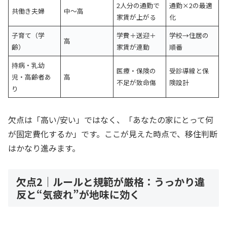
2人分の通勤で
通勤×2の最適
共働き夫婦
中〜高
家賃が上がる
化
子育て（学
学費＋送迎＋
学校→住居の
高
齢）
家賃が連動
順番
持病・乳幼
医療・保険の
受診導線と保
児・高齢者あ
高
不足が致命傷
険設計
り
欠点は「高い/安い」ではなく、「あなたの家にとって何
が固定費化するか」です。ここが見えた時点で、移住判断
はかなり進みます。
欠点2｜ルールと規範が厳格：うっかり違
反と“気疲れ”が地味に効く