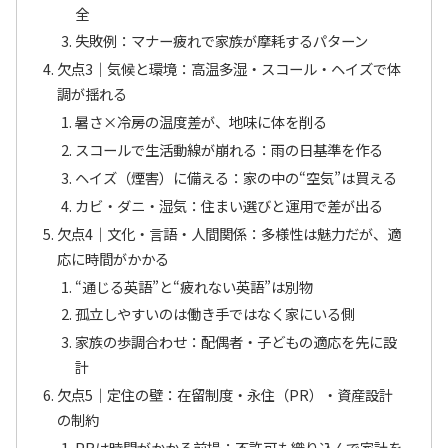
全
失敗例：マナー疲れで家族が摩耗するパターン
欠点3｜気候と環境：高温多湿・スコール・ヘイズで体
調が揺れる
暑さ×冷房の温度差が、地味に体を削る
スコールで生活動線が崩れる：雨の日基準を作る
ヘイズ（煙害）に備える：家の中の“空気”は買える
カビ・ダニ・湿気：住まい選びと運用で差が出る
欠点4｜文化・言語・人間関係：多様性は魅力だが、適
応に時間がかかる
“通じる英語”と“疲れない英語”は別物
孤立しやすいのは働き手ではなく家にいる側
家族の歩調合わせ：配偶者・子どもの適応を先に設
計
欠点5｜定住の壁：在留制度・永住（PR）・資産設計
の制約
PRは時間がかかる前提：不許可も織り込んで家計を