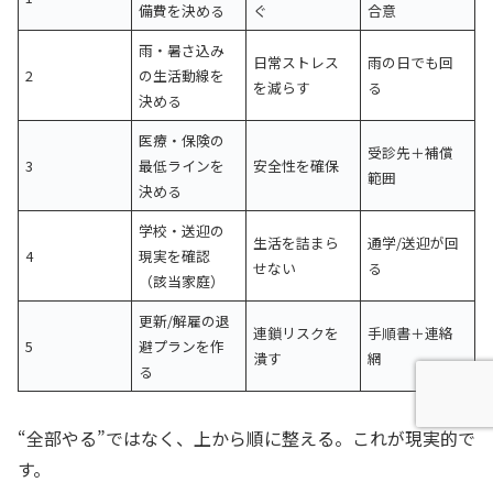
備費を決める
ぐ
合意
雨・暑さ込み
日常ストレス
雨の日でも回
2
の生活動線を
を減らす
る
決める
医療・保険の
受診先＋補償
3
最低ラインを
安全性を確保
範囲
決める
学校・送迎の
生活を詰まら
通学/送迎が回
4
現実を確認
せない
る
（該当家庭）
更新/解雇の退
連鎖リスクを
手順書＋連絡
5
避プランを作
潰す
網
る
“全部やる”ではなく、上から順に整える。これが現実的で
す。