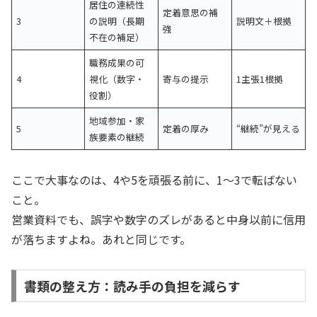
居住の連続性
定着意思の補
3
の説明（長期
説明文＋根拠
強
不在の補足）
職務成果の可
4
視化（数字・
寄与の提示
1主張1根拠
役割）
地域参加・家
5
定着の厚み
“継続”が見える
族要素の継続
ここで大事なのは、4や5を頑張る前に、1〜3で転ばない
こと。
営業資料でも、誤字や数字のズレがあると中身以前に信用
が落ちますよね。あれと同じです。
書類の整え方：読み手の負担を減らす