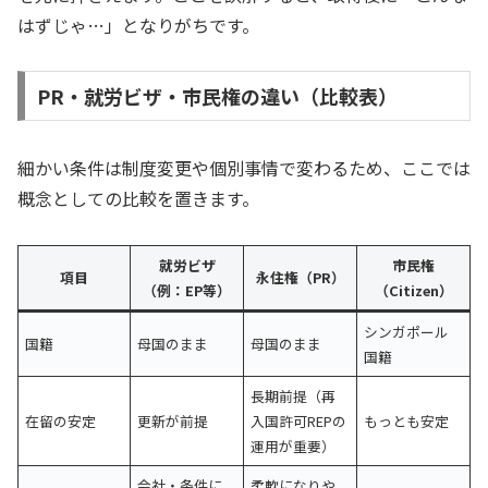
はずじゃ…」となりがちです。
PR・就労ビザ・市民権の違い（比較表）
細かい条件は制度変更や個別事情で変わるため、ここでは
概念としての比較を置きます。
就労ビザ
市民権
項目
永住権（PR）
（例：EP等）
（Citizen）
シンガポール
国籍
母国のまま
母国のまま
国籍
長期前提（再
在留の安定
更新が前提
入国許可REPの
もっとも安定
運用が重要）
会社・条件に
柔軟になりや