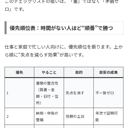
このチェックリストの狙いは、「量」ではなく「矛盾ゼ
ロ」です。
優先順位表：時間がない人ほど“順番”で勝つ
仕事と家庭で忙しい人向けに、優先順位を振ります。上か
ら順に“失点を減らす効果”が高いです。
優先
やること
目的
目安の成果
書類の整合性
（肩書・金
1
失点を消す
不一致ゼロ
額・日付・住
所）
納税・申告の
年次で証明可
2
信頼の土台
整備
能