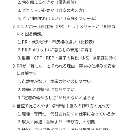
何を備えるべきか（優先順位）
どれくらい必要か（目安の考え方）
どう判断すればよいか（家庭別フレーム）
シンガポール永住権（PR）とは｜メリットと「知らな
いと困る義務」
PR・就労ビザ・市民権の違い（比較表）
PRのメリットは“暮らしの安定”に寄る
重要：CPF・REP・男子の兵役（NS）は家庭に効く
PRが「難しい」と言われる理由｜審査の仕組みを安全
に理解する
点数表がない＝準備の筋がズレやすい
競争は相対評価になりやすい
“定着の確からしさ”が見えないと落ちる
審査で見られやすい評価軸｜強みの作り方と見せ方
職種・専門性：代替されにくい仕事になっているか
収入・昇進：金額より「伸び方」と根拠
納税・コンプライアンス：遅れは想像以上に痛い