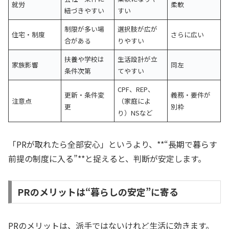
就労
柔軟
紐づきやすい
すい
制限が多い場
選択肢が広が
住宅・制度
さらに広い
合がある
りやすい
扶養や学校は
生活設計が立
家族影響
同左
条件次第
てやすい
CPF、REP、
更新・条件変
義務・要件が
注意点
（家庭によ
更
別枠
り）NSなど
「PRが取れたら全部安心」というより、**“長期で暮らす
前提の制度に入る”**と捉えると、判断が安定します。
PRのメリットは“暮らしの安定”に寄る
PRのメリットは、派手ではないけれど生活に効きます。