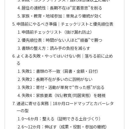
居住の連続性：長期不在は“定着意思”を削る
家族・教育・地域参加：単発より継続が効く
申請前にやるべき準備｜チェックリストと優先順位表
申請前チェックリスト（抜け漏れ防止）
優先順位表：時間がない人ほど“順番”で勝つ
書類の整え方：読み手の負担を減らす
よくある失敗・やってはいけない例｜落ちる前に止め
る
失敗1：書類の不一致（肩書・金額・日付）
失敗2：長期不在が多いのに説明がない
失敗3：寄付・活動が単発で“作った感”が出る
失敗4：家族要素（NS/教育/同居実態）を軽視
通過に寄せる実務｜18か月ロードマップとカバーレタ
ーの型
0〜6か月：整える（証明できる土台づくり）
6〜12か月：伸ばす（成果・役割・参加の継続）