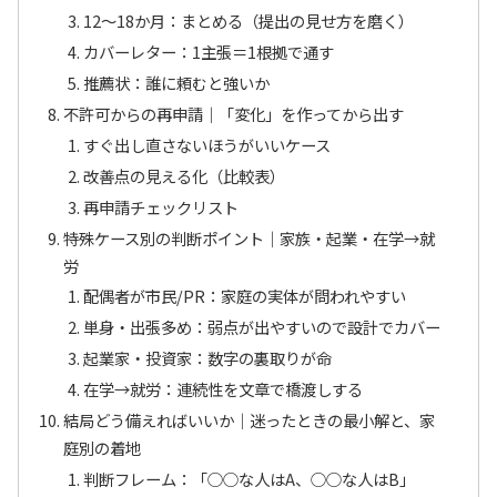
12〜18か月：まとめる（提出の見せ方を磨く）
カバーレター：1主張＝1根拠で通す
推薦状：誰に頼むと強いか
不許可からの再申請｜「変化」を作ってから出す
すぐ出し直さないほうがいいケース
改善点の見える化（比較表）
再申請チェックリスト
特殊ケース別の判断ポイント｜家族・起業・在学→就
労
配偶者が市民/PR：家庭の実体が問われやすい
単身・出張多め：弱点が出やすいので設計でカバー
起業家・投資家：数字の裏取りが命
在学→就労：連続性を文章で橋渡しする
結局どう備えればいいか｜迷ったときの最小解と、家
庭別の着地
判断フレーム：「○○な人はA、○○な人はB」