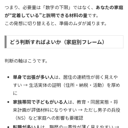
つまり、必要量は「数字の下限」ではなく、
あなたの家庭
が“定着している”と説明できる材料の量
です。
この発想に切り替えると、準備のムダが減ります。
どう判断すればよいか（家庭別フレーム）
判断の軸はこうです。
単身で出張が多い人
は、居住の連続性が弱く見えや
すい → 生活実体の証明（住所・納税・活動）を厚め
に
家族帯同で子どもがいる人
は、教育・同居実態・将
来計画が評価材料になりやすい → ただし男子の兵役
（NS）など家庭への影響も要確認
転職が多い人
は、職歴の一貫性が薄く見えやすい →