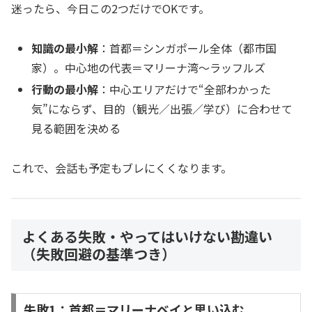
迷ったら、今日この2つだけでOKです。
知識の最小解
：首都＝シンガポール全体（都市国
家）。中心地の代表＝マリーナ湾〜ラッフルズ
行動の最小解
：中心エリアだけで“全部わかった
気”にならず、目的（観光／出張／学び）に合わせて
見る範囲を決める
これで、会話も予定もブレにくくなります。
よくある失敗・やってはいけない勘違い
（失敗回避の基準つき）
失敗1：首都＝マリーナベイと思い込む