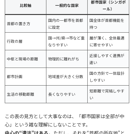
都市国家（シンガポ
比較軸
一般的な国家
ール）
国内の一都市を首都
国全体が首都機能を
首都の置き方
に設定
持つ
国→州/県→市など重
層が薄く、全体最適
行政の層
なりやすい
に寄せやすい
近接しやすく連携が
中枢と現場の距離
物理的に離れがち
速い
国の方針で一体設計
都市計画
地域差が大きく分散
しやすい
短距離で完結しやす
生活の移動距離
長くなりやすい
い
この表の見方として大事なのは、「都市国家は全部が中
心」という雑な理解にしないことです。
中心の“濃淡”はある
。ただし、それを“首都の所在地”と