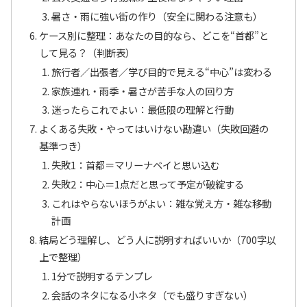
暑さ・雨に強い街の作り（安全に関わる注意も）
ケース別に整理：あなたの目的なら、どこを“首都”と
して見る？（判断表）
旅行者／出張者／学び目的で見える“中心”は変わる
家族連れ・雨季・暑さが苦手な人の回り方
迷ったらこれでよい：最低限の理解と行動
よくある失敗・やってはいけない勘違い（失敗回避の
基準つき）
失敗1：首都＝マリーナベイと思い込む
失敗2：中心＝1点だと思って予定が破綻する
これはやらないほうがよい：雑な覚え方・雑な移動
計画
結局どう理解し、どう人に説明すればいいか（700字以
上で整理）
1分で説明するテンプレ
会話のネタになる小ネタ（でも盛りすぎない）