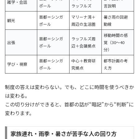
雑学・会話
ポール
ラッフルズ
言説明
首都＝シンガ
マリーナ湾＋
暑さ雨の回避
観光
ポール
周辺の生活圏
動線
移動時間の感
首都＝シンガ
ラッフルズ周
出張
覚（30〜40
ポール
辺＋会議拠点
分）
首都＝シンガ
中心＋教育研
都市計画の考
学び・視察
ポール
究拠点
え方
制度の答えは変わらない。でも、どこに時間を使うべきか
は変わる。
この切り分けができると、首都の話が“暗記”から“判断”に
変わります。
家族連れ・雨季・暑さが苦手な人の回り方