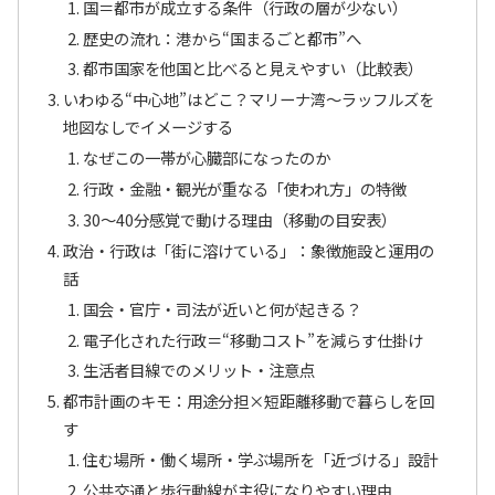
国＝都市が成立する条件（行政の層が少ない）
歴史の流れ：港から“国まるごと都市”へ
都市国家を他国と比べると見えやすい（比較表）
いわゆる“中心地”はどこ？マリーナ湾〜ラッフルズを
地図なしでイメージする
なぜこの一帯が心臓部になったのか
行政・金融・観光が重なる「使われ方」の特徴
30〜40分感覚で動ける理由（移動の目安表）
政治・行政は「街に溶けている」：象徴施設と運用の
話
国会・官庁・司法が近いと何が起きる？
電子化された行政＝“移動コスト”を減らす仕掛け
生活者目線でのメリット・注意点
都市計画のキモ：用途分担×短距離移動で暮らしを回
す
住む場所・働く場所・学ぶ場所を「近づける」設計
公共交通と歩行動線が主役になりやすい理由