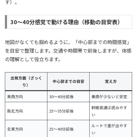
す）。
30〜40分感覚で動ける理由（移動の目安表）
地図がなくても掴めるように、「中心部までの時間感覚」
を目安で整理します。交通や時間帯で前後しますが、体感
の理解として役立ちます。
出発方面（ざっく
中心部までの目安
覚え方
り）
東西方向
30〜40分前後
乗換が少ないと安定
幹線直通は読みやす
南北方向
25〜35分前後
い
ルートで差が出やす
北東方向
25〜40分前後
い