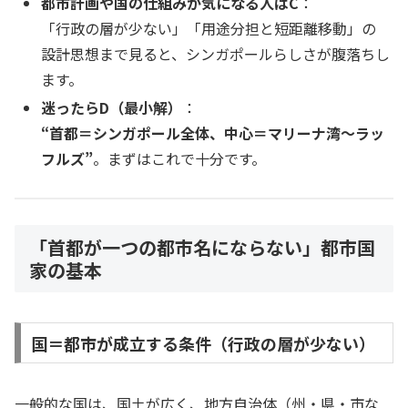
都市計画や国の仕組みが気になる人はC
：
「行政の層が少ない」「用途分担と短距離移動」の
設計思想まで見ると、シンガポールらしさが腹落ちし
ます。
迷ったらD（最小解）
：
“首都＝シンガポール全体、中心＝マリーナ湾〜ラッ
フルズ”
。まずはこれで十分です。
「首都が一つの都市名にならない」都市国
家の基本
国＝都市が成立する条件（行政の層が少ない）
一般的な国は、国土が広く、地方自治体（州・県・市な