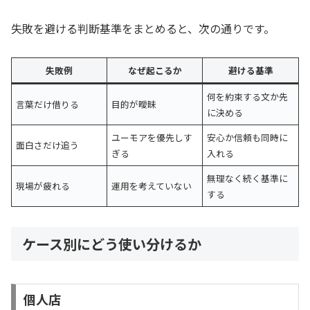
失敗を避ける判断基準をまとめると、次の通りです。
失敗例
なぜ起こるか
避ける基準
何を約束する文か先
言葉だけ借りる
目的が曖昧
に決める
ユーモアを優先しす
安心か信頼も同時に
面白さだけ追う
ぎる
入れる
無理なく続く基準に
現場が疲れる
運用を考えていない
する
ケース別にどう使い分けるか
個人店