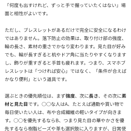
「何度も出すけれど、ずっと手で握っていたくはない」場
面と相性がよいです。
ただし、ブレスレットがあるだけで完全に安全になるわけ
ではありません。落下防止の効果は、取り付け部の強度、
輪の長さ、素材の重さでかなり変わります。見た目が好み
でも、輪が長すぎると机やドア角に当たりやすくなります
し、飾りが重すぎると手首も疲れます。つまり、スマホブ
レスレットは「つければ安心」ではなく、「条件が合えば
かなり便利」という道具です。
選ぶときの優先順位は、まず
強度
、次に
長さ
、その次に
素
材と見た目
です。○○な人はA、たとえば通勤や買い物で
毎日使いたい人は、布や合成繊維の軽いタイプが向きま
す。○○を優先するならB、つまり見た目の華やかさを優
先するなら樹脂ビーズや革も選択肢に入りますが、日常使