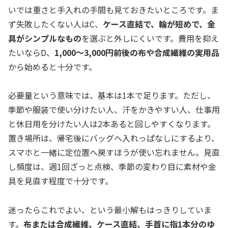
いでは重さと手入れの手間も見ておきたいところです。ま
ず失敗したくない人はC、
ケース直結で、輪が短めで、金
具がシンプルなもの
を選ぶと外しにくいです。費用を抑え
たいならD、
1,000〜3,000円前後の布や合成繊維の実用品
から始めると十分です。
必要量という意味では、基本は1本で足ります。ただし、
季節や服装で使い分けたい人、汗をかきやすい人、仕事用
と休日用を分けたい人は2本あると回しやすくなります。
置き場所は、帰宅後にバッグへ入れっぱなしにするより、
スマホと一緒に定位置へ戻すほうが使い忘れません。見直
し頻度は、週1回ざっと点検、季節の変わり目に素材や金
具を見直す程度で十分です。
迷ったらこれでよい、という最小解もはっきりしていま
す。
布または合成繊維、ケース直結、手首に指1本分のゆ