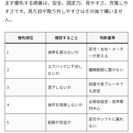
まず優先する順番は、安全、固定力、見やすさ、充電しや
すさです。見た目や取り外しやすさはその後で構いませ
ん。
優先順位
確認すること
判断基準
前方・左右・メータ
1
視界を遮らないか
ーが見える
エアバッグに干渉し
2
展開範囲に置かない
ないか
段差や急ブレーキで
3
落下しないか
も安定
出発前設定・音声案
4
操作を誘発しないか
内中心
足元やシフトに垂れ
5
配線が安全か
ない