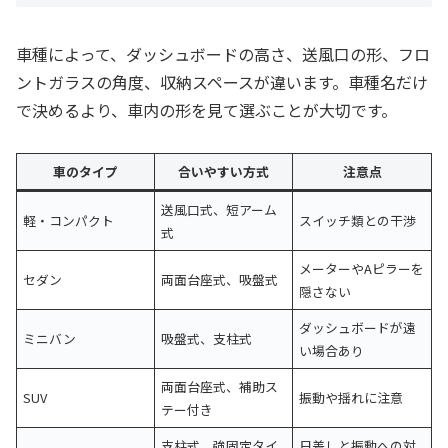
車種によって、ダッシュボードの高さ、送風口の形、フロ
ントガラスの角度、収納スペースが違います。車種名だけ
で決めるより、車内の形を見て選ぶことが大切です。
車のタイプ
合いやすい方式
注意点
送風口式、短アーム
軽・コンパクト
スイッチ類との干渉
式
メーターやAピラーを
セダン
両面台座式、吸盤式
隠さない
ダッシュボードが遠
ミニバン
吸盤式、支柱式
い場合あり
両面台座式、補助ス
SUV
振動や揺れに注意
テー付き
支柱式、強固定タイ
日差しと振動への対