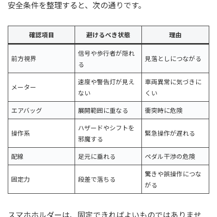
安全条件を整理すると、次の通りです。
確認項目
避けるべき状態
理由
信号や歩行者が隠れ
前方視界
見落としにつながる
る
速度や警告灯が見え
車両異常に気づきに
メーター
ない
くい
エアバッグ
展開範囲に重なる
衝突時に危険
ハザードやシフトを
操作系
緊急操作が遅れる
邪魔する
配線
足元に垂れる
ペダル干渉の危険
驚きや誤操作につな
固定力
段差で落ちる
がる
スマホホルダーは、固定できればよいものではありませ