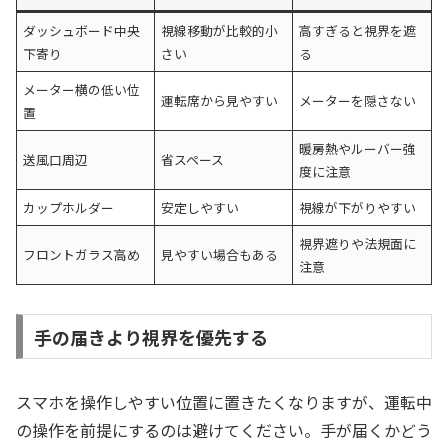
ダッシュボード中央
視線移動が比較的小
高すぎると視界を遮
下寄り
さい
る
メーター横の低い位
運転席から見やすい
メーターを隠さない
置
暖房熱やルーバー強
送風口周辺
省スペース
度に注意
カップホルダー
安定しやすい
視線が下がりやすい
視界遮りや法規面に
フロントガラス高め
見やすい場合もある
注意
手の届きより視界を優先する
スマホを操作しやすい位置に置きたくなりますが、運転中
の操作を前提にするのは避けてください。手が届くかどう