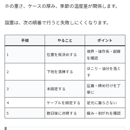
ホの重さ、ケースの厚み、季節の温度差が関係します。
設置は、次の順番で行うと失敗しにくくなります。
手順
やること
ポイント
視界・操作系・配線
1
位置を仮決めする
を確認
ほこり・油分を落と
2
下地を清掃する
す
圧着・締め付けを丁
3
本固定する
寧に
4
ケーブルを固定する
足元に垂らさない
5
数日後に点検する
緩み・剥がれを確認