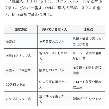
ープ台座式、CDスロット式、カップホルダー式などがあ
ります。どれが一番よいかは、車内の形状、スマホの重
さ、使う季節で変わります。
固定方式
向いている車・人
注意点
高温・低温で落ちる
吸盤式
位置を変えたい人
ことがある
省スペースにしたい
ルーバー破損や暖房
送風口クリップ式
人
熱に注意
貼り跡・剥がし跡に
両面テープ台座式
揺れを抑えたい人
注意
中央位置に置きたい
スロット負荷や緩み
CDスロット式
人
に注意
重い端末を置きたい
カップホルダー式
視線が下がりやすい
人