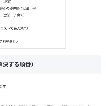
量・坂道）
庭別の優先順位と最小解
人（営業・子育て）
人
小コストで最大効果）
き行動を3つ
解決する順番）
です。