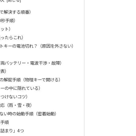
で解決する順番）
0秒手順）
セット）
迷ったらこれ）
トキーの電池切れ？（原因を外さない）
車両バッテリー・電波干渉・故障）
較表）
の解錠手順（物理キーで開ける）
キーの中に隠れている）
をつけないコツ）
対応（雨・雪・夜）
ない時の始動手順（密着始動）
本手順
詰まり」4つ