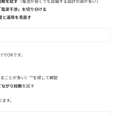
始動を試す
（電池が弱くても認識する設計の車が多い）
「電波干渉」を切り分ける
管と運用を見直す
）
けでOKです。
ることが多い）**を探して解錠
てながら始動
を試す
ります。