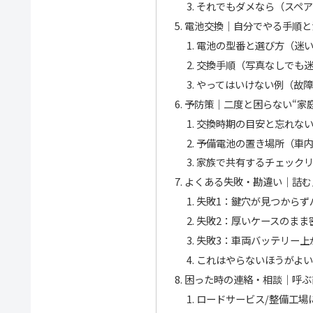
それでもダメなら（スペ
電池交換｜自分でやる手順と
電池の型番と選び方（迷
交換手順（写真なしでも
やってはいけない例（故
予防策｜二度と困らない“家
交換時期の目安と忘れな
予備電池の置き場所（車
家族で共有するチェック
よくある失敗・勘違い｜詰む
失敗1：鍵穴が見つからず
失敗2：厚いケースのまま
失敗3：車両バッテリー上
これはやらないほうがよ
困った時の連絡・相談｜呼ぶ
ロードサービス/整備工場