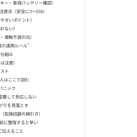
アキー・車両バッテリー確認）
注意点（安全に3〜5分）
いやすいポイント）
迷わない）
障・接触不良の元）
庭の運用ルール”
い仕組み
内は注意）
リスト
人はここで詰む
パニック
密着して反応しない
がりを見落とす
い（危険回避の線引き）
前に整理すると早い
に伝えること