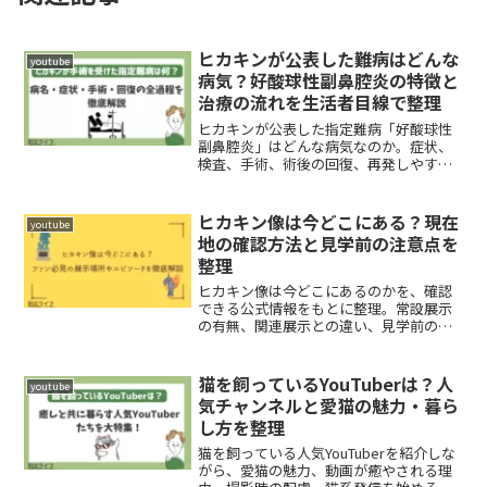
ヒカキンが公表した難病はどんな
youtube
病気？好酸球性副鼻腔炎の特徴と
治療の流れを生活者目線で整理
ヒカキンが公表した指定難病「好酸球性
副鼻腔炎」はどんな病気なのか。症状、
検査、手術、術後の回復、再発しやす
さ、受診の目安まで、自己判断しすぎな
いための判断基準と一緒にやさしく整理
します。
ヒカキン像は今どこにある？現在
youtube
地の確認方法と見学前の注意点を
整理
ヒカキン像は今どこにあるのかを、確認
できる公式情報をもとに整理。常設展示
の有無、関連展示との違い、見学前の確
認ポイント、混同しやすい情報の見分け
方までわかりやすく解説します。
猫を飼っているYouTuberは？人
youtube
気チャンネルと愛猫の魅力・暮ら
し方を整理
猫を飼っている人気YouTuberを紹介しな
がら、愛猫の魅力、動画が癒やされる理