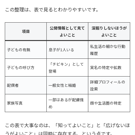
この整理は、表で見るとわかりやすいです。
公開情報として見て
深掘りしないほうが
項目
よいこと
よいこと
私生活の細かな行動
子どもの有無
息子が1人いる
履歴
「チビキン」として
子どもの呼び方
実名の特定や拡散
登場
詳細プロフィールの
配偶者
一般女性と結婚
詮索
一部はあるが配慮強
家族写真
顔や生活圏の特定
め
この表で大事なのは、「知ってよいこと」と「広げないほ
うがよいこと」は同時に存在する、という点です。