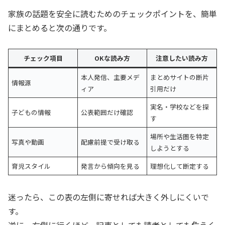
家族の話題を安全に読むためのチェックポイントを、簡単
にまとめると次の通りです。
チェック項目
OKな読み方
注意したい読み方
本人発信、主要メデ
まとめサイトの断片
情報源
ィア
引用だけ
実名・学校などを探
子どもの情報
公表範囲だけ確認
す
場所や生活圏を特定
写真や動画
配慮前提で受け取る
しようとする
育児スタイル
発言から傾向を見る
理想化して断定する
迷ったら、この表の左側に寄せれば大きく外しにくいで
す。