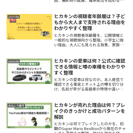
由、撮影時の配慮、猫系発信を始めるコ
ツまで整理。見る人にも飼う人にも役立
つ判断基準がつかめます。
ヒカキンの視聴者年齢層は？子ど
youtube
もから大人まで支持される理由を
わかりやすく整理
ヒカキンの視聴者年齢層を、公開情報と
一般的な視聴傾向から整理。小学生に強
い理由、大人にも見られる背景、家族で
安心して視聴される要素、クリエイター
が学べる編集設計まで判断しやすくまと
めました。
ヒカキンの愛車は何？公式に確認
youtube
できる情報と噂の車種をわかりや
すく整理
ヒカキンの愛車は何なのか。本人発信で
確認できる事実とネット上の噂を切り分
け、名前が挙がる高級車の特徴や違いを
比較。結局どこまでが本当で、どう見る
のが安全かをわかりやすく整理します。
ヒカキンが売れた理由は何？ブレ
おもしろ雑学
イクのきっかけと成功パターンを
解説
ヒカキンは何でブレイクしたのかを、初
期のSuper Mario Beatboxから現在のチャ