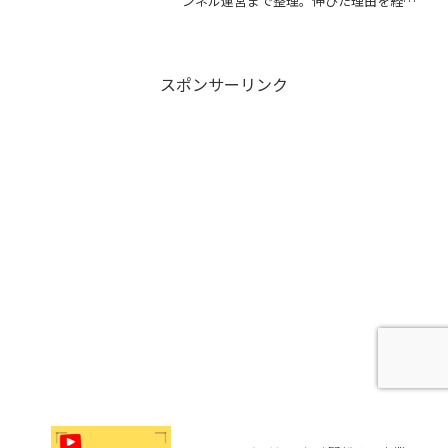
ンネル運営まで整理。伸びた理由を経歴
紹介で終わらせず、企画・編集・信頼・
継続の観点から再現しやすく解説しま
す。
スポンサーリンク