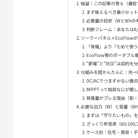
結論｜この記事の答え（最短
まず揃えるべき最小セット
必要量の目安（WとWhの
判断フレーム：あなたはA/
ソーラーパネル×EcoFlo
「発電」より「ためて使う
EcoFlow等のポータブ
“節電”と“防災”は目的を
仕組みを超かんたんに｜光→
DC/ACでつまずかない要点
MPPTって結局なにが嬉
発電量がブレる理由（影・
必要な出力（W）と容量（W
まずは「守りたいもの」を
ざっくり早見表（60/100/20
ケース別：在宅・賃貸・子