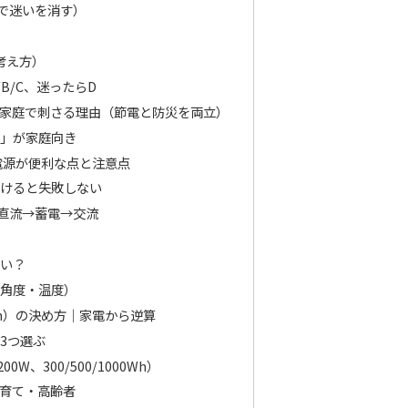
で迷いを消す）
考え方）
B/C、迷ったらD
wが家庭で刺さる理由（節電と防災を両立）
」が家庭向き
ル電源が便利な点と注意点
分けると失敗しない
直流→蓄電→交流
しい？
角度・温度）
h）の決め方｜家電から逆算
3つ選ぶ
0W、300/500/1000Wh）
育て・高齢者