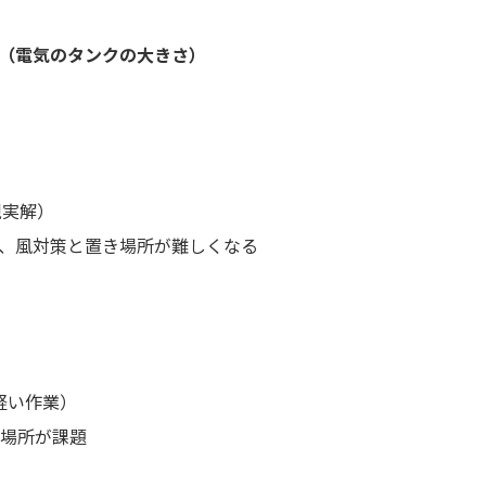
か（電気のタンクの大きさ）
現実解）
が、風対策と置き場所が難しくなる
）
軽い作業）
き場所が課題