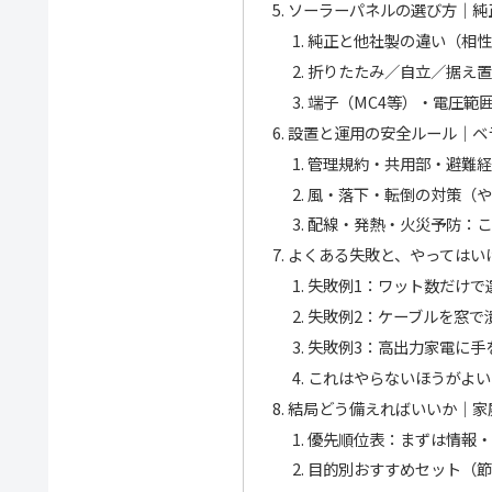
ソーラーパネルの選び方｜純
純正と他社製の違い（相性
折りたたみ／自立／据え置
端子（MC4等）・電圧範
設置と運用の安全ルール｜ベ
管理規約・共用部・避難経
風・落下・転倒の対策（や
配線・発熱・火災予防：こ
よくある失敗と、やってはい
失敗例1：ワット数だけで
失敗例2：ケーブルを窓で
失敗例3：高出力家電に手
これはやらないほうがよい
結局どう備えればいいか｜家
優先順位表：まずは情報・
目的別おすすめセット（節