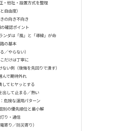
正・他社・設置方式を整理
と自由度）
きの向き不向き
囲の確認ポイント
ランダは「風」と「導線」が命
路の基本
る／やらない）
こだけは丁寧に
けない例（後悔を先回りで潰す）
選んで期待外れ
潰してヒヤッとする
を出して止まる／熱い
：危険な運用パターン
庭別の優先順位と最小解
灯り・通信
電寄り／防災寄り）