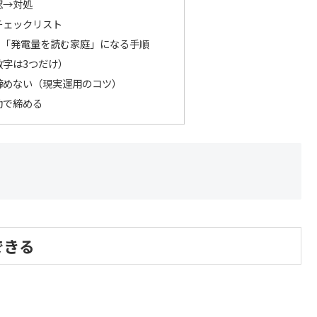
認→対処
チェックリスト
｜「発電量を読む家庭」になる手順
数字は3つだけ）
諦めない（現実運用のコツ）
動で締める
できる