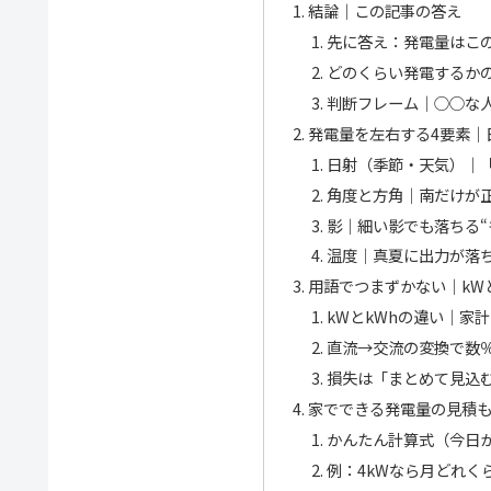
結論｜この記事の答え
先に答え：発電量はこ
どのくらい発電するか
判断フレーム｜○○な人
発電量を左右する4要素｜
日射（季節・天気）｜
角度と方角｜南だけが
影｜細い影でも落ちる“
温度｜真夏に出力が落
用語でつまずかない｜kW
kWとkWhの違い｜家計
直流→交流の変換で数
損失は「まとめて見込
家でできる発電量の見積
かんたん計算式（今日
例：4kWなら月どれく