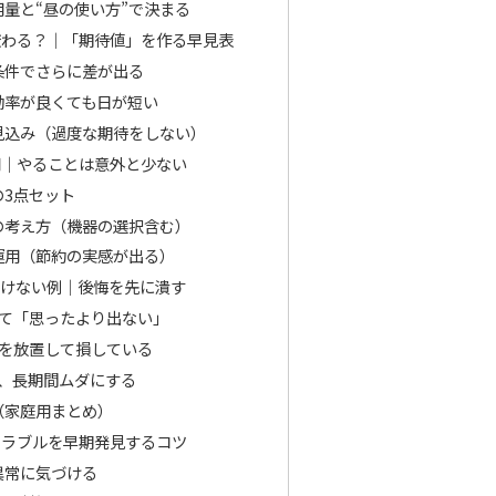
量と“昼の使い方”で決まる
変わる？｜「期待値」を作る早見表
条件でさらに差が出る
効率が良くても日が短い
見込み（過度な期待をしない）
用｜やることは意外と少ない
3点セット
の考え方（機器の選択含む）
運用（節約の実感が出る）
いけない例｜後悔を先に潰す
見て「思ったより出ない」
温を放置して損している
ず、長期間ムダにする
（家庭用まとめ）
トラブルを早期発見するコツ
異常に気づける