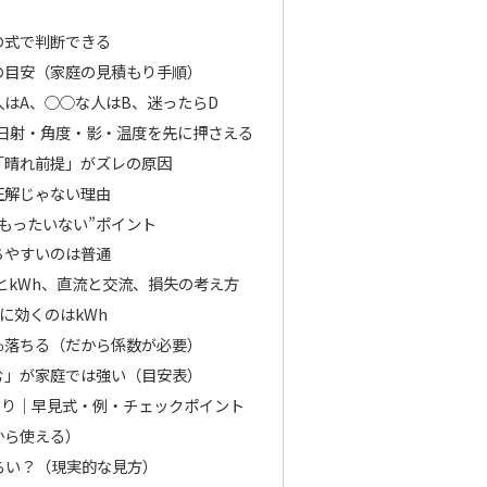
の式で判断できる
の目安（家庭の見積もり手順）
はA、○○な人はB、迷ったらD
日射・角度・影・温度を先に押さえる
「晴れ前提」がズレの原因
正解じゃない理由
もったいない”ポイント
ちやすいのは普通
とkWh、直流と交流、損失の考え方
に効くのはkWh
％落ちる（だから係数が必要）
む」が家庭では強い（目安表）
もり｜早見式・例・チェックポイント
から使える）
らい？（現実的な見方）