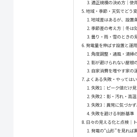
適正規模の決め方｜使用
地域・季節・天気でどう
地域差はあるが、設置
季節差の考え方｜冬は
曇り・雨・雪のときの
発電量を伸ばす設置と運
角度調整・通風・清掃の
影が避けられない屋根
自家消費を増やす家の
よくある失敗・やっては
失敗1：ピーク値だけ
失敗2：影・汚れ・高
失敗3：異常に気づか
失敗を避ける判断基準
日々の見える化と点検｜
発電の“山形”を見れば