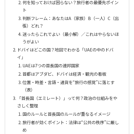
何を知っておけば困らない？旅行者の最優先ポイン
ト
判断フレーム：あなたはA（家族）B（一人）C（出
張）どれ？
迷ったらこれでよい（最小解）／これはやらないほ
うがよい
ドバイはどこの国？地図でわかる「UAEの中のドバ
イ」
UAEは7つの首長国の連邦国家
首都はアブダビ、ドバイは経済・観光の看板
位置・時差・言語・通貨を“旅行の感覚”に落とす
（表）
「首長国（エミレート）」って何？政治の仕組みをや
さしく整理
国のルールと首長国のルールが重なるイメージ
旅行者が効くポイント：法律は“公共の秩序”に厳し
め