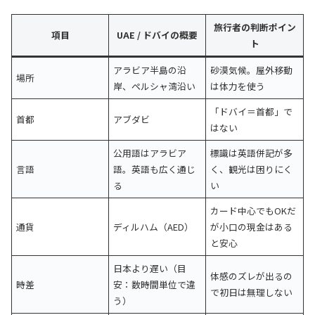
旅行者の判断ポイン
項目
UAE / ドバイの概要
ト
アラビア半島の沿
砂漠気候。屋外移動
場所
岸、ペルシャ湾沿い
は体力を使う
「ドバイ＝首都」で
首都
アブダビ
はない
公用語はアラビア
標識は英語併記が多
言語
語。英語も広く通じ
く、観光は困りにく
る
い
カード中心でもOKだ
通貨
ディルハム（AED）
が小口の現金はある
と安心
日本より遅い（目
体感のズレが出るの
時差
安：数時間単位で違
で初日は無理しない
う）