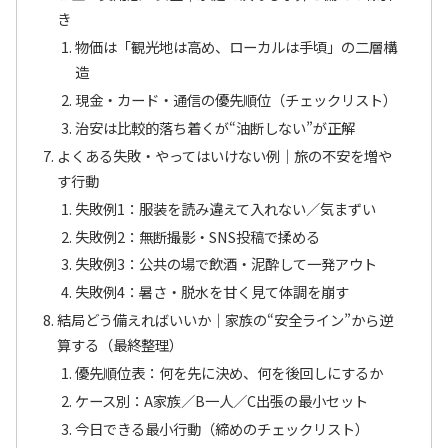
き
物価は「観光地は高め、ローカルは手頃」の二層構
造
現金・カード・通信の優先順位（チェックリスト）
治安は比較的落ち着くが“油断しない”が正解
よくある失敗・やってはいけない例｜旅の不安を増や
す行動
失敗例1：服装を読み違えて入れない／気まずい
失敗例2：無断撮影・SNS投稿で揉める
失敗例3：公共の場で飲酒・泥酔して一発アウト
失敗例4：暑さ・脱水を甘く見て体調を崩す
結局どう備えればいいか｜家族の“安全ライン”から逆
算する（最終整理）
優先順位表：何を先に決め、何を後回しにするか
ケース別：A家族／B一人／C出張の最小セット
今日できる最小行動（締めのチェックリスト）