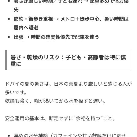
暑さが厳しい時期／子ども連れ → 配車多めで体力優
先
節約・街歩き重視 → メトロ＋徒歩中心、暑い時間は
屋内へ退避
出張 → 時間の確実性優先で配車を使う
暑さ・乾燥のリスク：子ども・高齢者は特に慎
重に
ドバイの夏の暑さは、日本の真夏より厳しいと感じる人が
多いです。
乾燥も強く、喉が渇いてから水を探すと遅い。
安全運用の基本は、断定せずに“余裕を持つ”こと。
早めの水分補給（カフェインや甘い飲料だけに寄せ