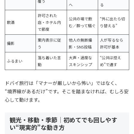
覆う
へ
る
許可された
公共の場で飲
“外に出たら切
飲酒
店・ホテル内
む／酔って騒ぐ
り替える”
で節度
案内表示に従
他人の無断撮
人が写るなら
撮影
う
影・SNS投稿
許可が基本
落ち着いた言
大声・過度な
“公共は控え
ふるまい
動
スキンシップ
め”で通す
ドバイ旅行は「マナーが厳しいから怖い」ではなく、
“境界線があるだけ”です。そこを踏まなければ、むしろ安
心して動けます。
観光・移動・季節｜初めてでも回しやす
い“現実的”な動き方