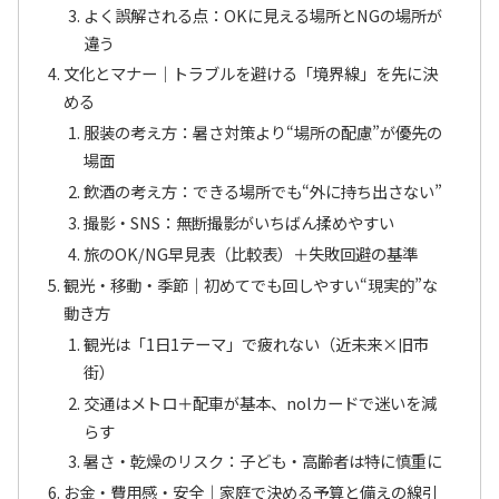
よく誤解される点：OKに見える場所とNGの場所が
違う
文化とマナー｜トラブルを避ける「境界線」を先に決
める
服装の考え方：暑さ対策より“場所の配慮”が優先の
場面
飲酒の考え方：できる場所でも“外に持ち出さない”
撮影・SNS：無断撮影がいちばん揉めやすい
旅のOK/NG早見表（比較表）＋失敗回避の基準
観光・移動・季節｜初めてでも回しやすい“現実的”な
動き方
観光は「1日1テーマ」で疲れない（近未来×旧市
街）
交通はメトロ＋配車が基本、nolカードで迷いを減
らす
暑さ・乾燥のリスク：子ども・高齢者は特に慎重に
お金・費用感・安全｜家庭で決める予算と備えの線引