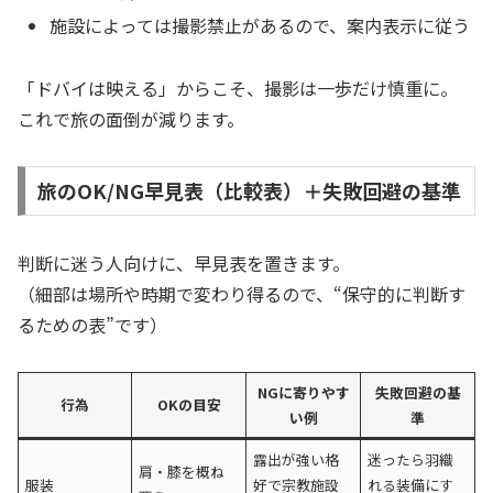
施設によっては撮影禁止があるので、案内表示に従う
「ドバイは映える」からこそ、撮影は一歩だけ慎重に。
これで旅の面倒が減ります。
旅のOK/NG早見表（比較表）＋失敗回避の基準
判断に迷う人向けに、早見表を置きます。
（細部は場所や時期で変わり得るので、“保守的に判断す
るための表”です）
NGに寄りやす
失敗回避の基
行為
OKの目安
い例
準
露出が強い格
迷ったら羽織
肩・膝を概ね
服装
好で宗教施設
れる装備にす