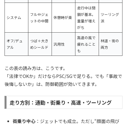
走行中は閉
フル⇔ジェ
鎖が基本。
ツーリング
システム
休憩時が楽
ットの中間
重量が増え
派
がち
高速の風で
オフ/デュ
つば＋大き
林道・街の
汎用性
疲れること
アル
めシールド
両方
も
この表の読み方は、こうです。
「法律でOKか」だけならPSC/SGで足りる。でも「事故で
後悔しないか」は、防御範囲が効いてきます。
走り方別：通勤・街乗り・高速・ツーリング
街乗り中心
：ジェットでも成立。ただし“顔面の飛び