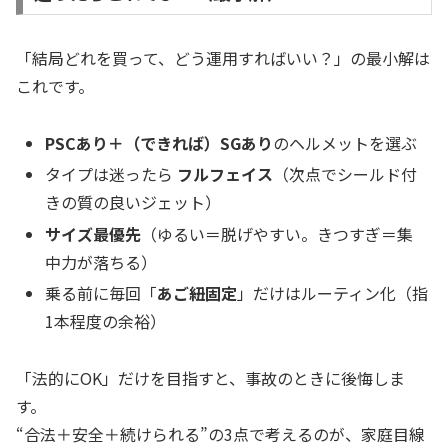
「結局どれを買って、どう運用すればいい？」の最小解は
これです。
PSCあり＋（できれば）SGあり
のヘルメットを選ぶ
タイプは迷ったら
フルフェイス
（次点でシールド付
きの質の良いジェット）
サイズ最優先
（ゆるい＝脱げやすい。きつすぎ＝集
中力が落ちる）
乗る前に毎回「
あご紐固定
」だけはルーティン化（指
1本程度の余裕）
「法的にOK」だけを目指すと、事故のときに後悔しま
す。
“合法＋安全＋続けられる”の3点で考えるのが、家庭目線