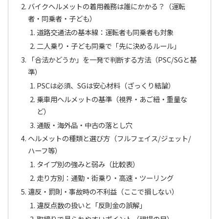
バイクヘルメットの着用義務は誰にかかる？（運転
者・同乗者・子ども）
道路交通法の基本線：運転者も同乗者も対象
二人乗り・子ども同乗で「先に決めるルール」
「合法かどうか」を一発で判断する方法（PSC/SGと基
準）
PSCは必須、SGは安心材料（ざっくり結論）
乗車用ヘルメットの基準（視界・あご紐・重量な
ど）
通販・海外品・中古の落とし穴
ヘルメットの種類と選び方（フルフェイス/ジェット/
ハーフ等）
タイプ別の強みと弱み（比較表）
走り方別：通勤・街乗り・高速・ツーリング
違反・罰則・事故時の不利益（ここで損しない）
違反点数の扱いと「反則金の誤解」
取締りで見られやすいポイント（現場の目）