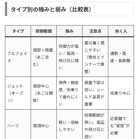
タイプ別の強みと弱み（比較表）
タイプ
防御範囲
強み
注意点
向く人
夏は暑く感
防御力が高
頭部＋顔面
じやすい
フルフェイ
い／風雨・
通勤・高
（あご含
（換気とイ
ス
飛び石に強
速・長距離
む）
ンナーで調
い
整）
視界・開放
顔面下部は
ジェット
頭部中心
感／街乗り
弱い。シー
（オープ
（あごは開
街乗り中心
で疲れにく
ルド品質が
ン）
放）
い
重要
防御範囲が
近距離で
軽い・収納
狭い。風圧
ハーフ
頭頂中心
も“覚悟”が
しやすい
や飛び石に
必要
弱い